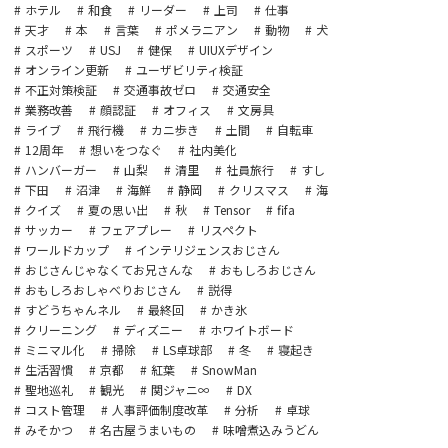
ホテル
和食
リーダー
上司
仕事
天才
本
言葉
ポメラニアン
動物
犬
スポーツ
USJ
健保
UIUXデザイン
オンライン更新
ユーザビリティ検証
不正対策検証
交通事故ゼロ
交通安全
業務改善
顔認証
オフィス
文房具
ライブ
飛行機
カニ歩き
土間
自転車
12周年
想いをつなぐ
社内美化
ハンバーガー
山梨
清里
社員旅行
すし
下田
沼津
海鮮
静岡
クリスマス
海
クイズ
夏の思い出
秋
Tensor
fifa
サッカー
フェアプレー
リスペクト
ワールドカップ
インテリジェンスおじさん
おじさんじゃなくてお兄さんな
おもしろおじさん
おもしろおしゃべりおじさん
説得
すどうちゃんネル
最終回
かき氷
クリーニング
ディズニー
ホワイトボード
ミニマル化
掃除
LS卓球部
冬
寝起き
生活習慣
京都
紅葉
SnowMan
聖地巡礼
観光
関ジャニ∞
DX
コスト管理
人事評価制度改革
分析
卓球
みそかつ
名古屋うまいもの
味噌煮込みうどん