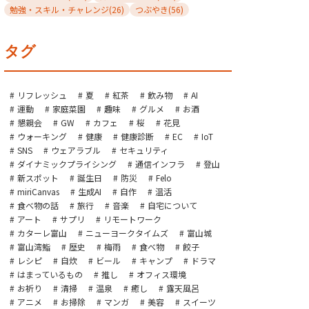
勉強・スキル・チャレンジ
(26)
つぶやき
(56)
タグ
リフレッシュ
夏
紅茶
飲み物
AI
運動
家庭菜園
趣味
グルメ
お酒
懇親会
GW
カフェ
桜
花見
ウォーキング
健康
健康診断
EC
IoT
SNS
ウェアラブル
セキュリティ
ダイナミックプライシング
通信インフラ
登山
新スポット
誕生日
防災
Felo
miriCanvas
生成AI
自作
温活
食べ物の話
旅行
音楽
自宅について
アート
サプリ
リモートワーク
カターレ富山
ニューヨークタイムズ
富山城
富山湾鮨
歴史
梅雨
食べ物
餃子
レシピ
自炊
ビール
キャンプ
ドラマ
はまっているもの
推し
オフィス環境
お祈り
清掃
温泉
癒し
露天風呂
アニメ
お掃除
マンガ
美容
スイーツ