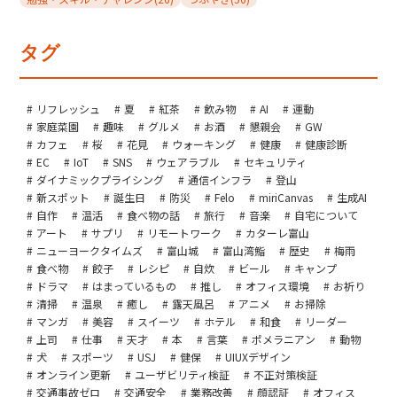
タグ
リフレッシュ
夏
紅茶
飲み物
AI
運動
家庭菜園
趣味
グルメ
お酒
懇親会
GW
カフェ
桜
花見
ウォーキング
健康
健康診断
EC
IoT
SNS
ウェアラブル
セキュリティ
ダイナミックプライシング
通信インフラ
登山
新スポット
誕生日
防災
Felo
miriCanvas
生成AI
自作
温活
食べ物の話
旅行
音楽
自宅について
アート
サプリ
リモートワーク
カターレ富山
ニューヨークタイムズ
富山城
富山湾鮨
歴史
梅雨
食べ物
餃子
レシピ
自炊
ビール
キャンプ
ドラマ
はまっているもの
推し
オフィス環境
お祈り
清掃
温泉
癒し
露天風呂
アニメ
お掃除
マンガ
美容
スイーツ
ホテル
和食
リーダー
上司
仕事
天才
本
言葉
ポメラニアン
動物
犬
スポーツ
USJ
健保
UIUXデザイン
オンライン更新
ユーザビリティ検証
不正対策検証
交通事故ゼロ
交通安全
業務改善
顔認証
オフィス