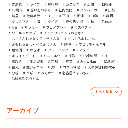
文房具
ライブ
飛行機
カニ歩き
土間
自転車
12周年
想いをつなぐ
社内美化
ハンバーガー
山梨
清里
社員旅行
すし
下田
沼津
海鮮
静岡
クリスマス
海
クイズ
夏の思い出
秋
Tensor
fifa
サッカー
フェアプレー
リスペクト
ワールドカップ
インテリジェンスおじさん
おじさんじゃなくてお兄さんな
おもしろおじさん
おもしろおしゃべりおじさん
説得
すどうちゃんネル
最終回
かき氷
クリーニング
ディズニー
ホワイトボード
ミニマル化
掃除
LS卓球部
冬
寝起き
生活習慣
京都
紅葉
SnowMan
聖地巡礼
観光
関ジャニ∞
DX
コスト管理
人事評価制度改革
分析
卓球
みそかつ
名古屋うまいもの
味噌煮込みうどん
もっと見る
アーカイブ