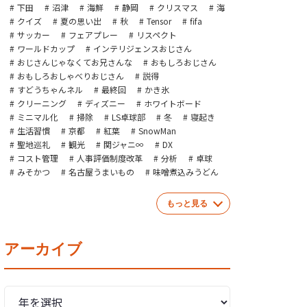
下田
沼津
海鮮
静岡
クリスマス
海
クイズ
夏の思い出
秋
Tensor
fifa
サッカー
フェアプレー
リスペクト
ワールドカップ
インテリジェンスおじさん
おじさんじゃなくてお兄さんな
おもしろおじさん
おもしろおしゃべりおじさん
説得
すどうちゃんネル
最終回
かき氷
クリーニング
ディズニー
ホワイトボード
ミニマル化
掃除
LS卓球部
冬
寝起き
生活習慣
京都
紅葉
SnowMan
聖地巡礼
観光
関ジャニ∞
DX
コスト管理
人事評価制度改革
分析
卓球
みそかつ
名古屋うまいもの
味噌煮込みうどん
もっと見る
アーカイブ