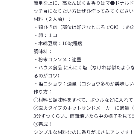
簡単な上に、高たんぱく＆香りはマ●ドナルド
ッチョになりたい方はぜひ作ってみてください
材料（２人前）：
・鶏ひき肉（部位は好きなところでOK）：約2
・卵：１コ
・木綿豆腐：100g程度
調味料：
・粉末コンソメ：適量
・ハウス食品 にんにく塩（なければ似たよう
るのがコツ）
・塩コショウ：適量（コショウ多めが美味しい
作り方：
①材料と調味料をすべて、ボウルなどに入れて
②直火タイプのホットサンドメーカーに適量（
3分ずつくらい。両面焼いたら中の様子を見て
③完成！
シンプルな材料なのに香りがまさにアレです！