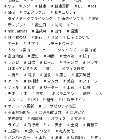
ウォーキング
健康
健康診断
EC
IoT
SNS
ウェアラブル
セキュリティ
ダイナミックプライシング
通信インフラ
登山
新スポット
誕生日
防災
Felo
miriCanvas
生成AI
自作
温活
食べ物の話
旅行
音楽
自宅について
アート
サプリ
リモートワーク
カターレ富山
ニューヨークタイムズ
富山城
富山湾鮨
歴史
梅雨
食べ物
餃子
レシピ
自炊
ビール
キャンプ
ドラマ
はまっているもの
推し
オフィス環境
お祈り
清掃
温泉
癒し
露天風呂
アニメ
お掃除
マンガ
美容
スイーツ
ホテル
和食
リーダー
上司
仕事
天才
本
言葉
ポメラニアン
動物
犬
スポーツ
USJ
健保
UIUXデザイン
オンライン更新
ユーザビリティ検証
不正対策検証
交通事故ゼロ
交通安全
業務改善
顔認証
オフィス
文房具
ライブ
飛行機
カニ歩き
土間
自転車
12周年
想いをつなぐ
社内美化
ハンバーガー
山梨
清里
社員旅行
すし