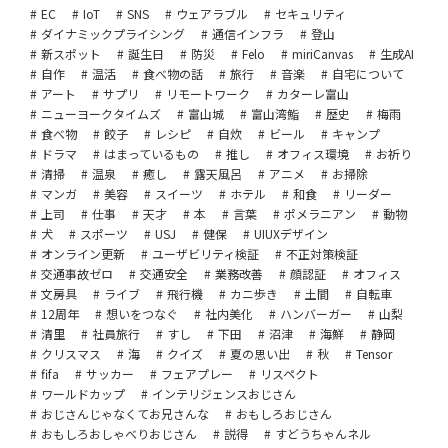
EC
IoT
SNS
ウェアラブル
セキュリティ
ダイナミックプライシング
通信インフラ
登山
新スポット
誕生日
防災
Felo
miriCanvas
生成AI
自作
温活
食べ物の話
旅行
音楽
自宅について
アート
サプリ
リモートワーク
カターレ富山
ニューヨークタイムズ
富山城
富山湾鮨
歴史
梅雨
食べ物
餃子
レシピ
自炊
ビール
キャンプ
ドラマ
はまっているもの
推し
オフィス環境
お祈り
清掃
温泉
癒し
露天風呂
アニメ
お掃除
マンガ
美容
スイーツ
ホテル
和食
リーダー
上司
仕事
天才
本
言葉
ポメラニアン
動物
犬
スポーツ
USJ
健保
UIUXデザイン
オンライン更新
ユーザビリティ検証
不正対策検証
交通事故ゼロ
交通安全
業務改善
顔認証
オフィス
文房具
ライブ
飛行機
カニ歩き
土間
自転車
12周年
想いをつなぐ
社内美化
ハンバーガー
山梨
清里
社員旅行
すし
下田
沼津
海鮮
静岡
クリスマス
海
クイズ
夏の思い出
秋
Tensor
fifa
サッカー
フェアプレー
リスペクト
ワールドカップ
インテリジェンスおじさん
おじさんじゃなくてお兄さんな
おもしろおじさん
おもしろおしゃべりおじさん
説得
すどうちゃんネル