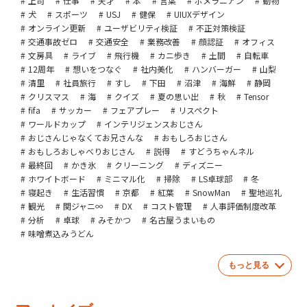
上司
仕事
天才
本
言葉
ポメラニアン
動物
犬
スポーツ
USJ
健保
UIUXデザイン
オンライン更新
ユーザビリティ検証
不正対策検証
交通事故ゼロ
交通安全
業務改善
顔認証
オフィス
文房具
ライブ
飛行機
カニ歩き
土間
自転車
12周年
想いをつなぐ
社内美化
ハンバーガー
山梨
清里
社員旅行
すし
下田
沼津
海鮮
静岡
クリスマス
海
クイズ
夏の思い出
秋
Tensor
fifa
サッカー
フェアプレー
リスペクト
ワールドカップ
インテリジェンスおじさん
おじさんじゃなくてお兄さんな
おもしろおじさん
おもしろおしゃべりおじさん
説得
すどうちゃんネル
最終回
かき氷
クリーニング
ディズニー
ホワイトボード
ミニマル化
掃除
LS卓球部
冬
寝起き
生活習慣
京都
紅葉
SnowMan
聖地巡礼
観光
関ジャニ∞
DX
コスト管理
人事評価制度改革
分析
卓球
みそかつ
名古屋うまいもの
味噌煮込みうどん
もっと見る