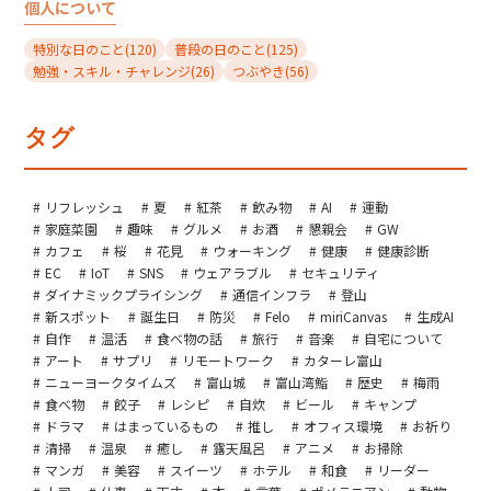
個人について
特別な日のこと
(120)
普段の日のこと
(125)
勉強・スキル・チャレンジ
(26)
つぶやき
(56)
タグ
リフレッシュ
夏
紅茶
飲み物
AI
運動
家庭菜園
趣味
グルメ
お酒
懇親会
GW
カフェ
桜
花見
ウォーキング
健康
健康診断
EC
IoT
SNS
ウェアラブル
セキュリティ
ダイナミックプライシング
通信インフラ
登山
新スポット
誕生日
防災
Felo
miriCanvas
生成AI
自作
温活
食べ物の話
旅行
音楽
自宅について
アート
サプリ
リモートワーク
カターレ富山
ニューヨークタイムズ
富山城
富山湾鮨
歴史
梅雨
食べ物
餃子
レシピ
自炊
ビール
キャンプ
ドラマ
はまっているもの
推し
オフィス環境
お祈り
清掃
温泉
癒し
露天風呂
アニメ
お掃除
マンガ
美容
スイーツ
ホテル
和食
リーダー