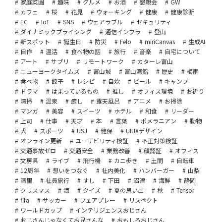
家庭菜園
趣味
グルメ
お酒
懇親会
GW
カフェ
桜
花見
ウォーキング
健康
健康診断
EC
IoT
SNS
ウェアラブル
セキュリティ
ダイナミックプライシング
通信インフラ
登山
新スポット
誕生日
防災
Felo
miriCanvas
生成AI
自作
温活
食べ物の話
旅行
音楽
自宅について
アート
サプリ
リモートワーク
カターレ富山
ニューヨークタイムズ
富山城
富山湾鮨
歴史
梅雨
食べ物
餃子
レシピ
自炊
ビール
キャンプ
ドラマ
はまっているもの
推し
オフィス環境
お祈り
清掃
温泉
癒し
露天風呂
アニメ
お掃除
マンガ
美容
スイーツ
ホテル
和食
リーダー
上司
仕事
天才
本
言葉
ポメラニアン
動物
犬
スポーツ
USJ
健保
UIUXデザイン
オンライン更新
ユーザビリティ検証
不正対策検証
交通事故ゼロ
交通安全
業務改善
顔認証
オフィス
文房具
ライブ
飛行機
カニ歩き
土間
自転車
12周年
想いをつなぐ
社内美化
ハンバーガー
山梨
清里
社員旅行
すし
下田
沼津
海鮮
静岡
クリスマス
海
クイズ
夏の思い出
秋
Tensor
fifa
サッカー
フェアプレー
リスペクト
ワールドカップ
インテリジェンスおじさん
おじさんじゃなくてお兄さんな
おもしろおじさん