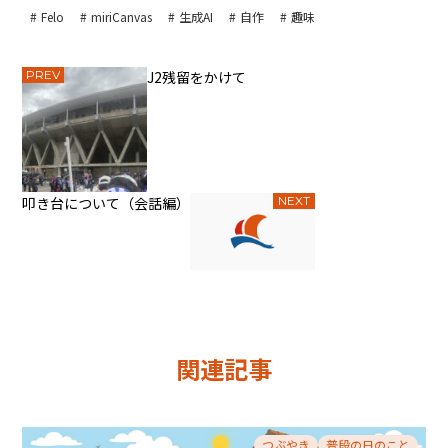
Felo
miriCanvas
生成AI
自作
趣味
PREV
J2残留をかけて
叩き台について（会話編）
NEXT
関連記事
つぶやき
普段の日のこと