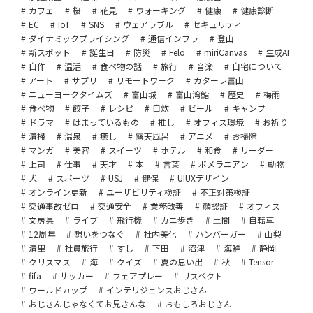
カフェ
桜
花見
ウォーキング
健康
健康診断
EC
IoT
SNS
ウェアラブル
セキュリティ
ダイナミックプライシング
通信インフラ
登山
新スポット
誕生日
防災
Felo
miriCanvas
生成AI
自作
温活
食べ物の話
旅行
音楽
自宅について
アート
サプリ
リモートワーク
カターレ富山
ニューヨークタイムズ
富山城
富山湾鮨
歴史
梅雨
食べ物
餃子
レシピ
自炊
ビール
キャンプ
ドラマ
はまっているもの
推し
オフィス環境
お祈り
清掃
温泉
癒し
露天風呂
アニメ
お掃除
マンガ
美容
スイーツ
ホテル
和食
リーダー
上司
仕事
天才
本
言葉
ポメラニアン
動物
犬
スポーツ
USJ
健保
UIUXデザイン
オンライン更新
ユーザビリティ検証
不正対策検証
交通事故ゼロ
交通安全
業務改善
顔認証
オフィス
文房具
ライブ
飛行機
カニ歩き
土間
自転車
12周年
想いをつなぐ
社内美化
ハンバーガー
山梨
清里
社員旅行
すし
下田
沼津
海鮮
静岡
クリスマス
海
クイズ
夏の思い出
秋
Tensor
fifa
サッカー
フェアプレー
リスペクト
ワールドカップ
インテリジェンスおじさん
おじさんじゃなくてお兄さんな
おもしろおじさん