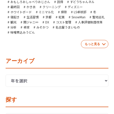
おもしろおしゃべりおじさん
説得
すどうちゃんネル
最終回
かき氷
クリーニング
ディズニー
ホワイトボード
ミニマル化
掃除
LS卓球部
冬
寝起き
生活習慣
京都
紅葉
SnowMan
聖地巡礼
観光
関ジャニ∞
DX
コスト管理
人事評価制度改革
分析
卓球
みそかつ
名古屋うまいもの
味噌煮込みうどん
もっと見る
アーカイブ
探す