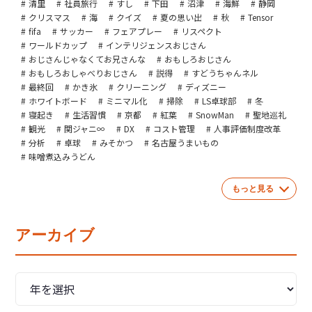
清里
社員旅行
すし
下田
沼津
海鮮
静岡
クリスマス
海
クイズ
夏の思い出
秋
Tensor
fifa
サッカー
フェアプレー
リスペクト
ワールドカップ
インテリジェンスおじさん
おじさんじゃなくてお兄さんな
おもしろおじさん
おもしろおしゃべりおじさん
説得
すどうちゃんネル
最終回
かき氷
クリーニング
ディズニー
ホワイトボード
ミニマル化
掃除
LS卓球部
冬
寝起き
生活習慣
京都
紅葉
SnowMan
聖地巡礼
観光
関ジャニ∞
DX
コスト管理
人事評価制度改革
分析
卓球
みそかつ
名古屋うまいもの
味噌煮込みうどん
もっと見る
アーカイブ