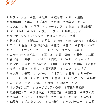
タグ
リフレッシュ
夏
紅茶
飲み物
AI
運動
家庭菜園
趣味
グルメ
お酒
懇親会
GW
カフェ
桜
花見
ウォーキング
健康
健康診断
EC
IoT
SNS
ウェアラブル
セキュリティ
ダイナミックプライシング
通信インフラ
登山
新スポット
誕生日
防災
Felo
miriCanvas
生成AI
自作
温活
食べ物の話
旅行
音楽
自宅について
アート
サプリ
リモートワーク
カターレ富山
ニューヨークタイムズ
富山城
富山湾鮨
歴史
梅雨
食べ物
餃子
レシピ
自炊
ビール
キャンプ
ドラマ
はまっているもの
推し
オフィス環境
お祈り
清掃
温泉
癒し
露天風呂
アニメ
お掃除
マンガ
美容
スイーツ
ホテル
和食
リーダー
上司
仕事
天才
本
言葉
ポメラニアン
動物
犬
スポーツ
USJ
健保
UIUXデザイン
オンライン更新
ユーザビリティ検証
不正対策検証
交通事故ゼロ
交通安全
業務改善
顔認証
オフィス
文房具
ライブ
飛行機
カニ歩き
土間
自転車
12周年
想いをつなぐ
社内美化
ハンバーガー
山梨