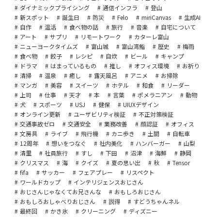
ダイナミックプライシング
通信インフラ
登山
新スポット
誕生日
防災
Felo
miriCanvas
生成AI
自作
温活
食べ物の話
旅行
音楽
自宅について
アート
サプリ
リモートワーク
カターレ富山
ニューヨークタイムズ
富山城
富山湾鮨
歴史
梅雨
食べ物
餃子
レシピ
自炊
ビール
キャンプ
ドラマ
はまっているもの
推し
オフィス環境
お祈り
清掃
温泉
癒し
露天風呂
アニメ
お掃除
マンガ
美容
スイーツ
ホテル
和食
リーダー
上司
仕事
天才
本
言葉
ポメラニアン
動物
犬
スポーツ
USJ
健保
UIUXデザイン
オンライン更新
ユーザビリティ検証
不正対策検証
交通事故ゼロ
交通安全
業務改善
顔認証
オフィス
文房具
ライブ
飛行機
カニ歩き
土間
自転車
12周年
想いをつなぐ
社内美化
ハンバーガー
山梨
清里
社員旅行
すし
下田
沼津
海鮮
静岡
クリスマス
海
クイズ
夏の思い出
秋
Tensor
fifa
サッカー
フェアプレー
リスペクト
ワールドカップ
インテリジェンスおじさん
おじさんじゃなくてお兄さんな
おもしろおじさん
おもしろおしゃべりおじさん
説得
すどうちゃんネル
最終回
かき氷
クリーニング
ディズニー