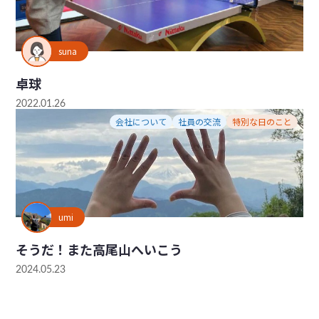
suna
卓球
2022.01.26
会社について
社員の交流
特別な日のこと
umi
そうだ！また高尾山へいこう
2024.05.23