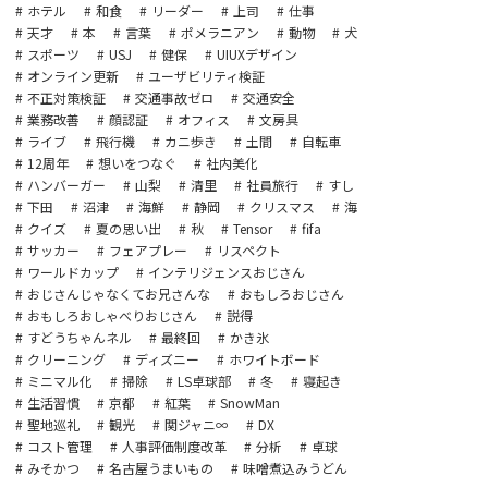
ホテル
和食
リーダー
上司
仕事
天才
本
言葉
ポメラニアン
動物
犬
スポーツ
USJ
健保
UIUXデザイン
オンライン更新
ユーザビリティ検証
不正対策検証
交通事故ゼロ
交通安全
業務改善
顔認証
オフィス
文房具
ライブ
飛行機
カニ歩き
土間
自転車
12周年
想いをつなぐ
社内美化
ハンバーガー
山梨
清里
社員旅行
すし
下田
沼津
海鮮
静岡
クリスマス
海
クイズ
夏の思い出
秋
Tensor
fifa
サッカー
フェアプレー
リスペクト
ワールドカップ
インテリジェンスおじさん
おじさんじゃなくてお兄さんな
おもしろおじさん
おもしろおしゃべりおじさん
説得
すどうちゃんネル
最終回
かき氷
クリーニング
ディズニー
ホワイトボード
ミニマル化
掃除
LS卓球部
冬
寝起き
生活習慣
京都
紅葉
SnowMan
聖地巡礼
観光
関ジャニ∞
DX
コスト管理
人事評価制度改革
分析
卓球
みそかつ
名古屋うまいもの
味噌煮込みうどん