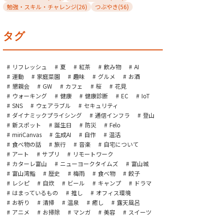
勉強・スキル・チャレンジ
(26)
つぶやき
(56)
タグ
リフレッシュ
夏
紅茶
飲み物
AI
運動
家庭菜園
趣味
グルメ
お酒
懇親会
GW
カフェ
桜
花見
ウォーキング
健康
健康診断
EC
IoT
SNS
ウェアラブル
セキュリティ
ダイナミックプライシング
通信インフラ
登山
新スポット
誕生日
防災
Felo
miriCanvas
生成AI
自作
温活
食べ物の話
旅行
音楽
自宅について
アート
サプリ
リモートワーク
カターレ富山
ニューヨークタイムズ
富山城
富山湾鮨
歴史
梅雨
食べ物
餃子
レシピ
自炊
ビール
キャンプ
ドラマ
はまっているもの
推し
オフィス環境
お祈り
清掃
温泉
癒し
露天風呂
アニメ
お掃除
マンガ
美容
スイーツ