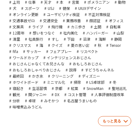
上司
仕事
天才
本
言葉
ポメラニアン
動物
犬
スポーツ
USJ
健保
UIUXデザイン
オンライン更新
ユーザビリティ検証
不正対策検証
交通事故ゼロ
交通安全
業務改善
顔認証
オフィス
文房具
ライブ
飛行機
カニ歩き
土間
自転車
12周年
想いをつなぐ
社内美化
ハンバーガー
山梨
清里
社員旅行
すし
下田
沼津
海鮮
静岡
クリスマス
海
クイズ
夏の思い出
秋
Tensor
fifa
サッカー
フェアプレー
リスペクト
ワールドカップ
インテリジェンスおじさん
おじさんじゃなくてお兄さんな
おもしろおじさん
おもしろおしゃべりおじさん
説得
すどうちゃんネル
最終回
かき氷
クリーニング
ディズニー
ホワイトボード
ミニマル化
掃除
LS卓球部
冬
寝起き
生活習慣
京都
紅葉
SnowMan
聖地巡礼
観光
関ジャニ∞
DX
コスト管理
人事評価制度改革
分析
卓球
みそかつ
名古屋うまいもの
味噌煮込みうどん
もっと見る