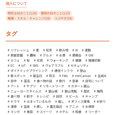
個人について
特別な日のこと
(120)
普段の日のこと
(125)
勉強・スキル・チャレンジ
(26)
つぶやき
(56)
タグ
リフレッシュ
夏
紅茶
飲み物
AI
運動
家庭菜園
趣味
グルメ
お酒
懇親会
GW
カフェ
桜
花見
ウォーキング
健康
健康診断
EC
IoT
SNS
ウェアラブル
セキュリティ
ダイナミックプライシング
通信インフラ
登山
新スポット
誕生日
防災
Felo
miriCanvas
生成AI
自作
温活
食べ物の話
旅行
音楽
自宅について
アート
サプリ
リモートワーク
カターレ富山
ニューヨークタイムズ
富山城
富山湾鮨
歴史
梅雨
食べ物
餃子
レシピ
自炊
ビール
キャンプ
ドラマ
はまっているもの
推し
オフィス環境
お祈り
清掃
温泉
癒し
露天風呂
アニメ
お掃除
マンガ
美容
スイーツ
ホテル
和食
リーダー