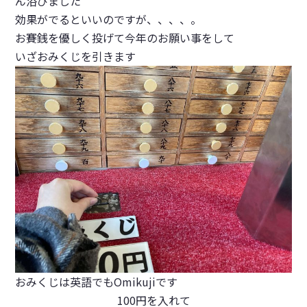
ん浴びました
効果がでるといいのですが、、、、。
お賽銭を優しく投げて今年のお願い事をして
いざおみくじを引きます
おみくじは英語でもOmikujiです
100円を入れて