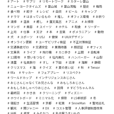
アート
サプリ
リモートワーク
カターレ富山
ニューヨークタイムズ
富山城
富山湾鮨
歴史
梅雨
食べ物
餃子
レシピ
自炊
ビール
キャンプ
ドラマ
はまっているもの
推し
オフィス環境
お祈り
清掃
温泉
癒し
露天風呂
アニメ
お掃除
マンガ
美容
スイーツ
ホテル
和食
リーダー
上司
仕事
天才
本
言葉
ポメラニアン
動物
犬
スポーツ
USJ
健保
UIUXデザイン
オンライン更新
ユーザビリティ検証
不正対策検証
交通事故ゼロ
交通安全
業務改善
顔認証
オフィス
文房具
ライブ
飛行機
カニ歩き
土間
自転車
12周年
想いをつなぐ
社内美化
ハンバーガー
山梨
清里
社員旅行
すし
下田
沼津
海鮮
静岡
クリスマス
海
クイズ
夏の思い出
秋
Tensor
fifa
サッカー
フェアプレー
リスペクト
ワールドカップ
インテリジェンスおじさん
おじさんじゃなくてお兄さんな
おもしろおじさん
おもしろおしゃべりおじさん
説得
すどうちゃんネル
最終回
かき氷
クリーニング
ディズニー
ホワイトボード
ミニマル化
掃除
LS卓球部
冬
寝起き
生活習慣
京都
紅葉
SnowMan
聖地巡礼
観光
関ジャニ∞
DX
コスト管理
人事評価制度改革
分析
卓球
みそかつ
名古屋うまいもの