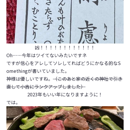
凶！！！！！！！！！！！！
Oh……今年はツイてないみたいですネ
ですが信心をアレしてソレしてればどうにかなる的なS
omethingが書いていました。
神様は優しいですね。
（このあと家の近くの神社で引き
直して小吉にランクアップしました）
2023年もいい年になりますように！
では。