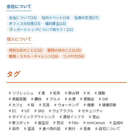
会社について
会社について
(16)
社内イベント
(24)
社員の交流
(37)
オフィスの日常
(33)
福利厚生
(18)
レガートシップについて知ろう！
(21)
個人について
特別な日のこと
(120)
普段の日のこと
(125)
勉強・スキル・チャレンジ
(26)
つぶやき
(56)
タグ
リフレッシュ
夏
紅茶
飲み物
AI
運動
家庭菜園
趣味
グルメ
お酒
懇親会
GW
カフェ
桜
花見
ウォーキング
健康
健康診断
EC
IoT
SNS
ウェアラブル
セキュリティ
ダイナミックプライシング
通信インフラ
登山
新スポット
誕生日
防災
Felo
miriCanvas
生成AI
自作
温活
食べ物の話
旅行
音楽
自宅について