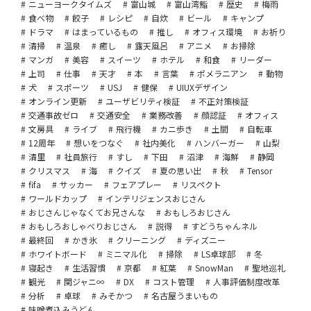
ニューヨークタイムズ
富山城
富山湾鮨
歴史
梅雨
食べ物
餃子
レシピ
自炊
ビール
キャンプ
ドラマ
はまっているもの
推し
オフィス環境
お祈り
清掃
温泉
癒し
露天風呂
アニメ
お掃除
マンガ
美容
スイーツ
ホテル
和食
リーダー
上司
仕事
天才
本
言葉
ポメラニアン
動物
犬
スポーツ
USJ
健保
UIUXデザイン
オンライン更新
ユーザビリティ検証
不正対策検証
交通事故ゼロ
交通安全
業務改善
顔認証
オフィス
文房具
ライブ
飛行機
カニ歩き
土間
自転車
12周年
想いをつなぐ
社内美化
ハンバーガー
山梨
清里
社員旅行
すし
下田
沼津
海鮮
静岡
クリスマス
海
クイズ
夏の思い出
秋
Tensor
fifa
サッカー
フェアプレー
リスペクト
ワールドカップ
インテリジェンスおじさん
おじさんじゃなくてお兄さんな
おもしろおじさん
おもしろおしゃべりおじさん
説得
すどうちゃんネル
最終回
かき氷
クリーニング
ディズニー
ホワイトボード
ミニマル化
掃除
LS卓球部
冬
寝起き
生活習慣
京都
紅葉
SnowMan
聖地巡礼
観光
関ジャニ∞
DX
コスト管理
人事評価制度改革
分析
卓球
みそかつ
名古屋うまいもの
味噌煮込みうどん