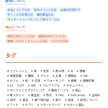
会社について
会社について
(16)
社内イベント
(24)
社員の交流
(37)
オフィスの日常
(33)
福利厚生
(18)
レガートシップについて知ろう！
(21)
個人について
特別な日のこと
(120)
普段の日のこと
(125)
勉強・スキル・チャレンジ
(26)
つぶやき
(56)
タグ
リフレッシュ
夏
紅茶
飲み物
AI
運動
家庭菜園
趣味
グルメ
お酒
懇親会
GW
カフェ
桜
花見
ウォーキング
健康
健康診断
EC
IoT
SNS
ウェアラブル
セキュリティ
ダイナミックプライシング
通信インフラ
登山
新スポット
誕生日
防災
Felo
miriCanvas
生成AI
自作
温活
食べ物の話
旅行
音楽
自宅について
アート
サプリ
リモートワーク
カターレ富山