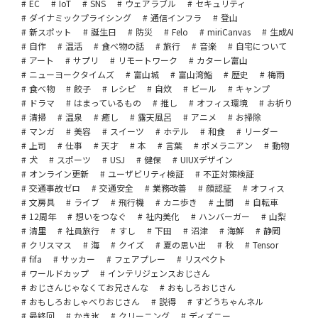
EC
IoT
SNS
ウェアラブル
セキュリティ
ダイナミックプライシング
通信インフラ
登山
新スポット
誕生日
防災
Felo
miriCanvas
生成AI
自作
温活
食べ物の話
旅行
音楽
自宅について
アート
サプリ
リモートワーク
カターレ富山
ニューヨークタイムズ
富山城
富山湾鮨
歴史
梅雨
食べ物
餃子
レシピ
自炊
ビール
キャンプ
ドラマ
はまっているもの
推し
オフィス環境
お祈り
清掃
温泉
癒し
露天風呂
アニメ
お掃除
マンガ
美容
スイーツ
ホテル
和食
リーダー
上司
仕事
天才
本
言葉
ポメラニアン
動物
犬
スポーツ
USJ
健保
UIUXデザイン
オンライン更新
ユーザビリティ検証
不正対策検証
交通事故ゼロ
交通安全
業務改善
顔認証
オフィス
文房具
ライブ
飛行機
カニ歩き
土間
自転車
12周年
想いをつなぐ
社内美化
ハンバーガー
山梨
清里
社員旅行
すし
下田
沼津
海鮮
静岡
クリスマス
海
クイズ
夏の思い出
秋
Tensor
fifa
サッカー
フェアプレー
リスペクト
ワールドカップ
インテリジェンスおじさん
おじさんじゃなくてお兄さんな
おもしろおじさん
おもしろおしゃべりおじさん
説得
すどうちゃんネル
最終回
かき氷
クリーニング
ディズニー