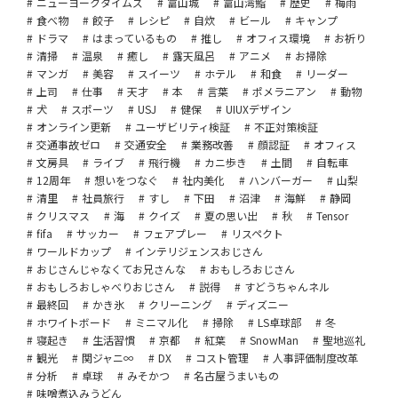
ニューヨークタイムズ
富山城
富山湾鮨
歴史
梅雨
食べ物
餃子
レシピ
自炊
ビール
キャンプ
ドラマ
はまっているもの
推し
オフィス環境
お祈り
清掃
温泉
癒し
露天風呂
アニメ
お掃除
マンガ
美容
スイーツ
ホテル
和食
リーダー
上司
仕事
天才
本
言葉
ポメラニアン
動物
犬
スポーツ
USJ
健保
UIUXデザイン
オンライン更新
ユーザビリティ検証
不正対策検証
交通事故ゼロ
交通安全
業務改善
顔認証
オフィス
文房具
ライブ
飛行機
カニ歩き
土間
自転車
12周年
想いをつなぐ
社内美化
ハンバーガー
山梨
清里
社員旅行
すし
下田
沼津
海鮮
静岡
クリスマス
海
クイズ
夏の思い出
秋
Tensor
fifa
サッカー
フェアプレー
リスペクト
ワールドカップ
インテリジェンスおじさん
おじさんじゃなくてお兄さんな
おもしろおじさん
おもしろおしゃべりおじさん
説得
すどうちゃんネル
最終回
かき氷
クリーニング
ディズニー
ホワイトボード
ミニマル化
掃除
LS卓球部
冬
寝起き
生活習慣
京都
紅葉
SnowMan
聖地巡礼
観光
関ジャニ∞
DX
コスト管理
人事評価制度改革
分析
卓球
みそかつ
名古屋うまいもの
味噌煮込みうどん