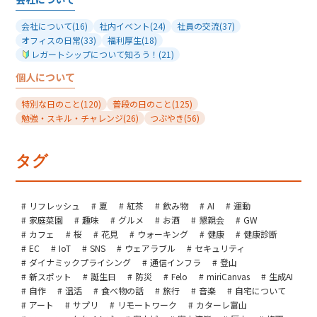
会社について
(16)
社内イベント
(24)
社員の交流
(37)
オフィスの日常
(33)
福利厚生
(18)
レガートシップについて知ろう！
(21)
個人について
特別な日のこと
(120)
普段の日のこと
(125)
勉強・スキル・チャレンジ
(26)
つぶやき
(56)
タグ
リフレッシュ
夏
紅茶
飲み物
AI
運動
家庭菜園
趣味
グルメ
お酒
懇親会
GW
カフェ
桜
花見
ウォーキング
健康
健康診断
EC
IoT
SNS
ウェアラブル
セキュリティ
ダイナミックプライシング
通信インフラ
登山
新スポット
誕生日
防災
Felo
miriCanvas
生成AI
自作
温活
食べ物の話
旅行
音楽
自宅について
アート
サプリ
リモートワーク
カターレ富山