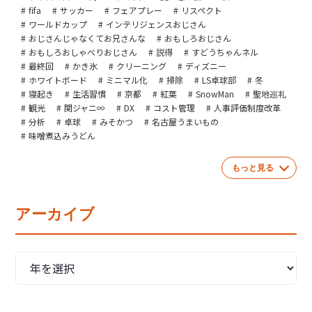
fifa
サッカー
フェアプレー
リスペクト
ワールドカップ
インテリジェンスおじさん
おじさんじゃなくてお兄さんな
おもしろおじさん
おもしろおしゃべりおじさん
説得
すどうちゃんネル
最終回
かき氷
クリーニング
ディズニー
ホワイトボード
ミニマル化
掃除
LS卓球部
冬
寝起き
生活習慣
京都
紅葉
SnowMan
聖地巡礼
観光
関ジャニ∞
DX
コスト管理
人事評価制度改革
分析
卓球
みそかつ
名古屋うまいもの
味噌煮込みうどん
もっと見る
アーカイブ