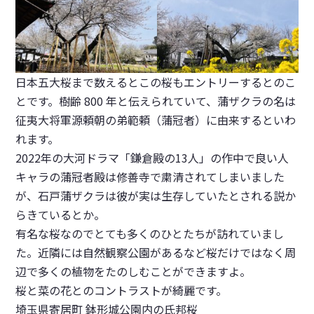
日本五大桜まで数えるとこの桜もエントリーするとのこ
とです。樹齢 800 年と伝えられていて、蒲ザクラの名は
征夷大将軍源頼朝の弟範頼（蒲冠者）に由来するといわ
れます。
2022年の大河ドラマ「鎌倉殿の13人」の作中で良い人
キャラの蒲冠者殿は修善寺で粛清されてしまいました
が、石戸蒲ザクラは彼が実は生存していたとされる説か
らきているとか。
有名な桜なのでとても多くのひとたちが訪れていまし
た。近隣には自然観察公園があるなど桜だけではなく周
辺で多くの植物をたのしむことができますよ。
桜と菜の花とのコントラストが綺麗です。
埼玉県寄居町 鉢形城公園内の氏邦桜