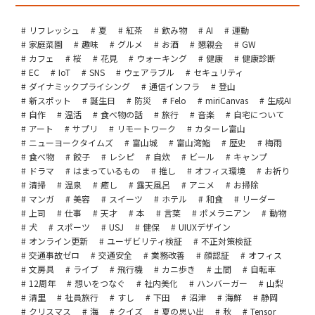
リフレッシュ
夏
紅茶
飲み物
AI
運動
家庭菜園
趣味
グルメ
お酒
懇親会
GW
カフェ
桜
花見
ウォーキング
健康
健康診断
EC
IoT
SNS
ウェアラブル
セキュリティ
ダイナミックプライシング
通信インフラ
登山
新スポット
誕生日
防災
Felo
miriCanvas
生成AI
自作
温活
食べ物の話
旅行
音楽
自宅について
アート
サプリ
リモートワーク
カターレ富山
ニューヨークタイムズ
富山城
富山湾鮨
歴史
梅雨
食べ物
餃子
レシピ
自炊
ビール
キャンプ
ドラマ
はまっているもの
推し
オフィス環境
お祈り
清掃
温泉
癒し
露天風呂
アニメ
お掃除
マンガ
美容
スイーツ
ホテル
和食
リーダー
上司
仕事
天才
本
言葉
ポメラニアン
動物
犬
スポーツ
USJ
健保
UIUXデザイン
オンライン更新
ユーザビリティ検証
不正対策検証
交通事故ゼロ
交通安全
業務改善
顔認証
オフィス
文房具
ライブ
飛行機
カニ歩き
土間
自転車
12周年
想いをつなぐ
社内美化
ハンバーガー
山梨
清里
社員旅行
すし
下田
沼津
海鮮
静岡
クリスマス
海
クイズ
夏の思い出
秋
Tensor