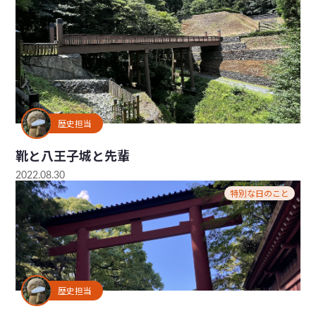
歴史担当
靴と八王子城と先輩
2022.08.30
特別な日のこと
歴史担当