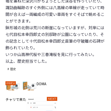
堀を兼ねた深沢川がちょっとした渓谷を作っていたり、
諏訪曲輪跡のすぐ外側には八高線の単線が走っていて時
間が合えば一両編成の可愛い車両をすぐそばで眺めるこ
とができます。
鉢形城の北側は荒川の断崖になっていますが、対岸には
七代目松本幸四郎丈の別邸跡が公園になっていたり、そ
の記念として十代目松本幸四郎丈直筆の守破離の石碑が
飾られていたり。
いつか山高神代桜や三春滝桜を見に行ってみたい。
以上、歴史担当でした。
歴史
PREV
DOMA
チャリで来た
NEXT