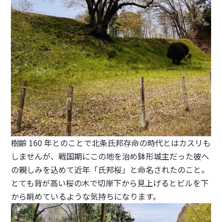
樹齢 160 年とのことで北条氏邦存命の時代とはカスリも
しませんが、戦国期にこの地を治め鉢形城主だった彼へ
の親しみを込めて近年「氏邦桜」と命名されたのこと。
とても背が高い桜の木で切岸下から見上げるとビルを下
から眺めているような気持ちになります。