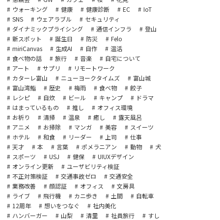
ウォーキング
健康
健康診断
EC
IoT
SNS
ウェアラブル
セキュリティ
ダイナミックプライシング
通信インフラ
登山
新スポット
誕生日
防災
Felo
miriCanvas
生成AI
自作
温活
食べ物の話
旅行
音楽
自宅について
アート
サプリ
リモートワーク
カターレ富山
ニューヨークタイムズ
富山城
富山湾鮨
歴史
梅雨
食べ物
餃子
レシピ
自炊
ビール
キャンプ
ドラマ
はまっているもの
推し
オフィス環境
お祈り
清掃
温泉
癒し
露天風呂
アニメ
お掃除
マンガ
美容
スイーツ
ホテル
和食
リーダー
上司
仕事
天才
本
言葉
ポメラニアン
動物
犬
スポーツ
USJ
健保
UIUXデザイン
オンライン更新
ユーザビリティ検証
不正対策検証
交通事故ゼロ
交通安全
業務改善
顔認証
オフィス
文房具
ライブ
飛行機
カニ歩き
土間
自転車
12周年
想いをつなぐ
社内美化
ハンバーガー
山梨
清里
社員旅行
すし