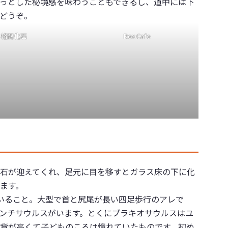
っとした秘境感を味わうこともできるし、道中には下
どうぞ。
格闘化石
Rex Cafe
石が迎えてくれ、足元に目を移すとガラス床の下に化
ます。
いること。大型で首と尻尾が長い四足歩行のアレで
ンチサウルスがいます。とくにブラキオサウルスはユ
背が高くて子どものころは憧れていたものです。初め