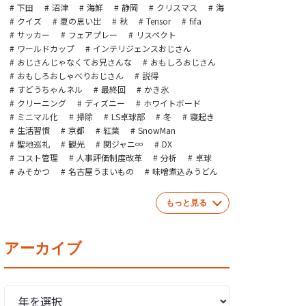
下田
沼津
海鮮
静岡
クリスマス
海
クイズ
夏の思い出
秋
Tensor
fifa
サッカー
フェアプレー
リスペクト
ワールドカップ
インテリジェンスおじさん
おじさんじゃなくてお兄さんな
おもしろおじさん
おもしろおしゃべりおじさん
説得
すどうちゃんネル
最終回
かき氷
クリーニング
ディズニー
ホワイトボード
ミニマル化
掃除
LS卓球部
冬
寝起き
生活習慣
京都
紅葉
SnowMan
聖地巡礼
観光
関ジャニ∞
DX
コスト管理
人事評価制度改革
分析
卓球
みそかつ
名古屋うまいもの
味噌煮込みうどん
もっと見る
アーカイブ