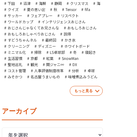
下田
沼津
海鮮
静岡
クリスマス
海
クイズ
夏の思い出
秋
Tensor
fifa
サッカー
フェアプレー
リスペクト
ワールドカップ
インテリジェンスおじさん
おじさんじゃなくてお兄さんな
おもしろおじさん
おもしろおしゃべりおじさん
説得
すどうちゃんネル
最終回
かき氷
クリーニング
ディズニー
ホワイトボード
ミニマル化
掃除
LS卓球部
冬
寝起き
生活習慣
京都
紅葉
SnowMan
聖地巡礼
観光
関ジャニ∞
DX
コスト管理
人事評価制度改革
分析
卓球
みそかつ
名古屋うまいもの
味噌煮込みうどん
もっと見る
アーカイブ