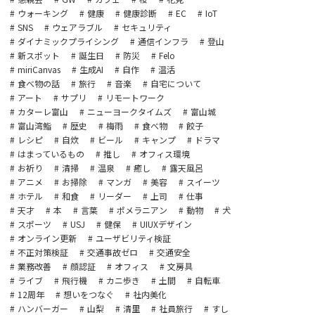
ウォーキング
健康
健康診断
EC
IoT
SNS
ウェアラブル
セキュリティ
ダイナミックプライシング
通信インフラ
登山
新スポット
誕生日
防災
Felo
miriCanvas
生成AI
自作
温活
食べ物の話
旅行
音楽
自宅について
アート
サプリ
リモートワーク
カターレ富山
ニューヨークタイムズ
富山城
富山湾鮨
歴史
梅雨
食べ物
餃子
レシピ
自炊
ビール
キャンプ
ドラマ
はまっているもの
推し
オフィス環境
お祈り
清掃
温泉
癒し
露天風呂
アニメ
お掃除
マンガ
美容
スイーツ
ホテル
和食
リーダー
上司
仕事
天才
本
言葉
ポメラニアン
動物
犬
スポーツ
USJ
健保
UIUXデザイン
オンライン更新
ユーザビリティ検証
不正対策検証
交通事故ゼロ
交通安全
業務改善
顔認証
オフィス
文房具
ライブ
飛行機
カニ歩き
土間
自転車
12周年
想いをつなぐ
社内美化
ハンバーガー
山梨
清里
社員旅行
すし