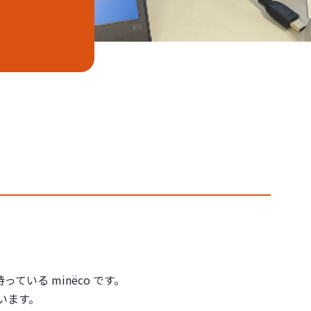
ている minëco です。
います。