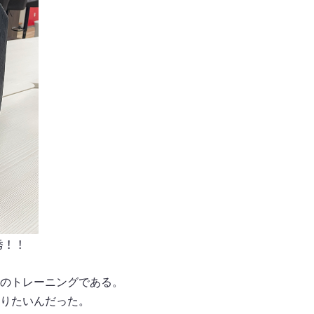
秀！！
のトレーニングである。
りたいんだった。