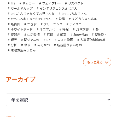
fifa
サッカー
フェアプレー
リスペクト
ワールドカップ
インテリジェンスおじさん
おじさんじゃなくてお兄さんな
おもしろおじさん
おもしろおしゃべりおじさん
説得
すどうちゃんネル
最終回
かき氷
クリーニング
ディズニー
ホワイトボード
ミニマル化
掃除
LS卓球部
冬
寝起き
生活習慣
京都
紅葉
SnowMan
聖地巡礼
観光
関ジャニ∞
DX
コスト管理
人事評価制度改革
分析
卓球
みそかつ
名古屋うまいもの
味噌煮込みうどん
もっと見る
アーカイブ