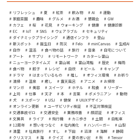
リフレッシュ
夏
紅茶
飲み物
AI
運動
家庭菜園
趣味
グルメ
お酒
懇親会
GW
カフェ
桜
花見
ウォーキング
健康
健康診断
EC
IoT
SNS
ウェアラブル
セキュリティ
ダイナミックプライシング
通信インフラ
登山
新スポット
誕生日
防災
Felo
miriCanvas
生成AI
自作
温活
食べ物の話
旅行
音楽
自宅について
アート
サプリ
リモートワーク
カターレ富山
ニューヨークタイムズ
富山城
富山湾鮨
歴史
梅雨
食べ物
餃子
レシピ
自炊
ビール
キャンプ
ドラマ
はまっているもの
推し
オフィス環境
お祈り
清掃
温泉
癒し
露天風呂
アニメ
お掃除
マンガ
美容
スイーツ
ホテル
和食
リーダー
上司
仕事
天才
本
言葉
ポメラニアン
動物
犬
スポーツ
USJ
健保
UIUXデザイン
オンライン更新
ユーザビリティ検証
不正対策検証
交通事故ゼロ
交通安全
業務改善
顔認証
オフィス
文房具
ライブ
飛行機
カニ歩き
土間
自転車
12周年
想いをつなぐ
社内美化
ハンバーガー
山梨
清里
社員旅行
すし
下田
沼津
海鮮
静岡
クリスマス
海
クイズ
夏の思い出
秋
Tensor