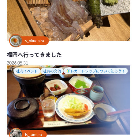
s_okudaira
福岡へ行ってきました
2026.05.31
社内イベント
社員の交流
レガートシップについて知ろう！
ls_tamura