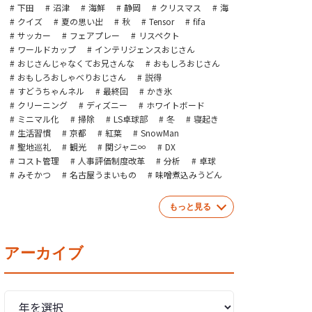
下田
沼津
海鮮
静岡
クリスマス
海
クイズ
夏の思い出
秋
Tensor
fifa
サッカー
フェアプレー
リスペクト
ワールドカップ
インテリジェンスおじさん
おじさんじゃなくてお兄さんな
おもしろおじさん
おもしろおしゃべりおじさん
説得
すどうちゃんネル
最終回
かき氷
クリーニング
ディズニー
ホワイトボード
ミニマル化
掃除
LS卓球部
冬
寝起き
生活習慣
京都
紅葉
SnowMan
聖地巡礼
観光
関ジャニ∞
DX
コスト管理
人事評価制度改革
分析
卓球
みそかつ
名古屋うまいもの
味噌煮込みうどん
もっと見る
アーカイブ