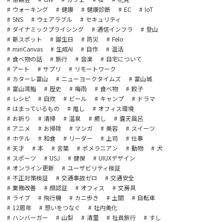
ウォーキング
健康
健康診断
EC
IoT
SNS
ウェアラブル
セキュリティ
ダイナミックプライシング
通信インフラ
登山
新スポット
誕生日
防災
Felo
miriCanvas
生成AI
自作
温活
食べ物の話
旅行
音楽
自宅について
アート
サプリ
リモートワーク
カターレ富山
ニューヨークタイムズ
富山城
富山湾鮨
歴史
梅雨
食べ物
餃子
レシピ
自炊
ビール
キャンプ
ドラマ
はまっているもの
推し
オフィス環境
お祈り
清掃
温泉
癒し
露天風呂
アニメ
お掃除
マンガ
美容
スイーツ
ホテル
和食
リーダー
上司
仕事
天才
本
言葉
ポメラニアン
動物
犬
スポーツ
USJ
健保
UIUXデザイン
オンライン更新
ユーザビリティ検証
不正対策検証
交通事故ゼロ
交通安全
業務改善
顔認証
オフィス
文房具
ライブ
飛行機
カニ歩き
土間
自転車
12周年
想いをつなぐ
社内美化
ハンバーガー
山梨
清里
社員旅行
すし