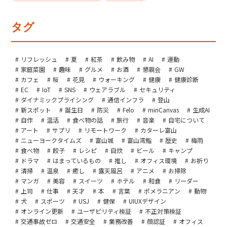
タグ
リフレッシュ
夏
紅茶
飲み物
AI
運動
家庭菜園
趣味
グルメ
お酒
懇親会
GW
カフェ
桜
花見
ウォーキング
健康
健康診断
EC
IoT
SNS
ウェアラブル
セキュリティ
ダイナミックプライシング
通信インフラ
登山
新スポット
誕生日
防災
Felo
miriCanvas
生成AI
自作
温活
食べ物の話
旅行
音楽
自宅について
アート
サプリ
リモートワーク
カターレ富山
ニューヨークタイムズ
富山城
富山湾鮨
歴史
梅雨
食べ物
餃子
レシピ
自炊
ビール
キャンプ
ドラマ
はまっているもの
推し
オフィス環境
お祈り
清掃
温泉
癒し
露天風呂
アニメ
お掃除
マンガ
美容
スイーツ
ホテル
和食
リーダー
上司
仕事
天才
本
言葉
ポメラニアン
動物
犬
スポーツ
USJ
健保
UIUXデザイン
オンライン更新
ユーザビリティ検証
不正対策検証
交通事故ゼロ
交通安全
業務改善
顔認証
オフィス