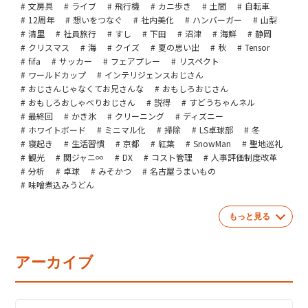
文房具
ライブ
飛行機
カニ歩き
土間
自転車
12周年
想いをつなぐ
社内美化
ハンバーガー
山梨
清里
社員旅行
すし
下田
沼津
海鮮
静岡
クリスマス
海
クイズ
夏の思い出
秋
Tensor
fifa
サッカー
フェアプレー
リスペクト
ワールドカップ
インテリジェンスおじさん
おじさんじゃなくてお兄さんな
おもしろおじさん
おもしろおしゃべりおじさん
説得
すどうちゃんネル
最終回
かき氷
クリーニング
ディズニー
ホワイトボード
ミニマル化
掃除
LS卓球部
冬
寝起き
生活習慣
京都
紅葉
SnowMan
聖地巡礼
観光
関ジャニ∞
DX
コスト管理
人事評価制度改革
分析
卓球
みそかつ
名古屋うまいもの
味噌煮込みうどん
もっと見る
アーカイブ