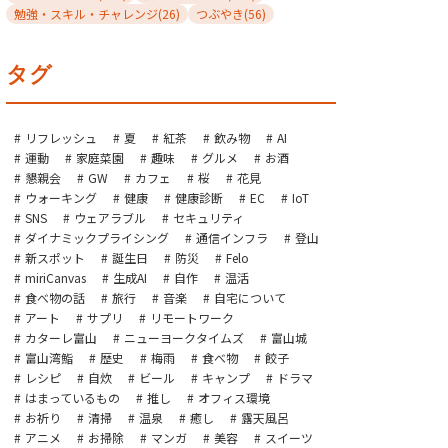
勉強・スキル・チャレンジ
(26)
つぶやき
(56)
タグ
リフレッシュ
夏
紅茶
飲み物
AI
運動
家庭菜園
趣味
グルメ
お酒
懇親会
GW
カフェ
桜
花見
ウォーキング
健康
健康診断
EC
IoT
SNS
ウェアラブル
セキュリティ
ダイナミックプライシング
通信インフラ
登山
新スポット
誕生日
防災
Felo
miriCanvas
生成AI
自作
温活
食べ物の話
旅行
音楽
自宅について
アート
サプリ
リモートワーク
カターレ富山
ニューヨークタイムズ
富山城
富山湾鮨
歴史
梅雨
食べ物
餃子
レシピ
自炊
ビール
キャンプ
ドラマ
はまっているもの
推し
オフィス環境
お祈り
清掃
温泉
癒し
露天風呂
アニメ
お掃除
マンガ
美容
スイーツ