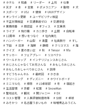
ホテル
和食
リーダー
上司
仕事
天才
本
言葉
ポメラニアン
動物
犬
スポーツ
USJ
健保
UIUXデザイン
オンライン更新
ユーザビリティ検証
不正対策検証
交通事故ゼロ
交通安全
業務改善
顔認証
オフィス
文房具
ライブ
飛行機
カニ歩き
土間
自転車
12周年
想いをつなぐ
社内美化
ハンバーガー
山梨
清里
社員旅行
すし
下田
沼津
海鮮
静岡
クリスマス
海
クイズ
夏の思い出
秋
Tensor
fifa
サッカー
フェアプレー
リスペクト
ワールドカップ
インテリジェンスおじさん
おじさんじゃなくてお兄さんな
おもしろおじさん
おもしろおしゃべりおじさん
説得
すどうちゃんネル
最終回
かき氷
クリーニング
ディズニー
ホワイトボード
ミニマル化
掃除
LS卓球部
冬
寝起き
生活習慣
京都
紅葉
SnowMan
聖地巡礼
観光
関ジャニ∞
DX
コスト管理
人事評価制度改革
分析
卓球
みそかつ
名古屋うまいもの
味噌煮込みうどん