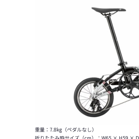
重量：
7.8kg
（ペダルなし）
折りたたみ時サイズ（cm）：
W65 × H59 × D