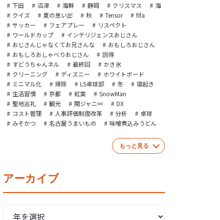
下田
沼津
海鮮
静岡
クリスマス
海
クイズ
夏の思い出
秋
Tensor
fifa
サッカー
フェアプレー
リスペクト
ワールドカップ
インテリジェンスおじさん
おじさんじゃなくてお兄さんな
おもしろおじさん
おもしろおしゃべりおじさん
説得
すどうちゃんネル
最終回
かき氷
クリーニング
ディズニー
ホワイトボード
ミニマル化
掃除
LS卓球部
冬
寝起き
生活習慣
京都
紅葉
SnowMan
聖地巡礼
観光
関ジャニ∞
DX
コスト管理
人事評価制度改革
分析
卓球
みそかつ
名古屋うまいもの
味噌煮込みうどん
もっと見る
アーカイブ