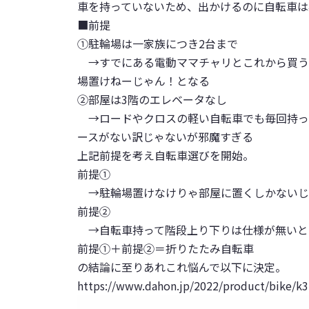
車を持っていないため、出かけるのに自転車は
■前提
①
駐輪場は一家族につき2台まで
→すでにある電動ママチャリとこれから買う
場置けねーじゃん！となる
②
部屋は3階のエレベータなし
→ロードやクロスの軽い自転車でも毎回持っ
ースがない訳じゃないが邪魔すぎる
上記前提を考え自転車選びを開始。
前提①
→駐輪場置けなけりゃ部屋に置くしかないじ
前提②
→自転車持って階段上り下りは仕様が無いと
前提①＋前提②＝
折りたたみ自転車
の結論に至りあれこれ悩んで以下に決定。
https://www.dahon.jp/2022/product/bike/k3