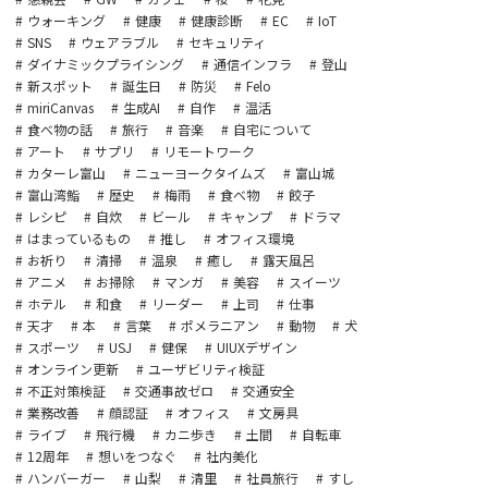
ウォーキング
健康
健康診断
EC
IoT
SNS
ウェアラブル
セキュリティ
ダイナミックプライシング
通信インフラ
登山
新スポット
誕生日
防災
Felo
miriCanvas
生成AI
自作
温活
食べ物の話
旅行
音楽
自宅について
アート
サプリ
リモートワーク
カターレ富山
ニューヨークタイムズ
富山城
富山湾鮨
歴史
梅雨
食べ物
餃子
レシピ
自炊
ビール
キャンプ
ドラマ
はまっているもの
推し
オフィス環境
お祈り
清掃
温泉
癒し
露天風呂
アニメ
お掃除
マンガ
美容
スイーツ
ホテル
和食
リーダー
上司
仕事
天才
本
言葉
ポメラニアン
動物
犬
スポーツ
USJ
健保
UIUXデザイン
オンライン更新
ユーザビリティ検証
不正対策検証
交通事故ゼロ
交通安全
業務改善
顔認証
オフィス
文房具
ライブ
飛行機
カニ歩き
土間
自転車
12周年
想いをつなぐ
社内美化
ハンバーガー
山梨
清里
社員旅行
すし