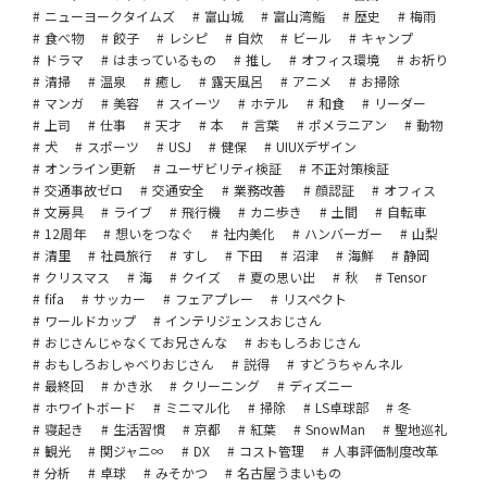
ニューヨークタイムズ
富山城
富山湾鮨
歴史
梅雨
食べ物
餃子
レシピ
自炊
ビール
キャンプ
ドラマ
はまっているもの
推し
オフィス環境
お祈り
清掃
温泉
癒し
露天風呂
アニメ
お掃除
マンガ
美容
スイーツ
ホテル
和食
リーダー
上司
仕事
天才
本
言葉
ポメラニアン
動物
犬
スポーツ
USJ
健保
UIUXデザイン
オンライン更新
ユーザビリティ検証
不正対策検証
交通事故ゼロ
交通安全
業務改善
顔認証
オフィス
文房具
ライブ
飛行機
カニ歩き
土間
自転車
12周年
想いをつなぐ
社内美化
ハンバーガー
山梨
清里
社員旅行
すし
下田
沼津
海鮮
静岡
クリスマス
海
クイズ
夏の思い出
秋
Tensor
fifa
サッカー
フェアプレー
リスペクト
ワールドカップ
インテリジェンスおじさん
おじさんじゃなくてお兄さんな
おもしろおじさん
おもしろおしゃべりおじさん
説得
すどうちゃんネル
最終回
かき氷
クリーニング
ディズニー
ホワイトボード
ミニマル化
掃除
LS卓球部
冬
寝起き
生活習慣
京都
紅葉
SnowMan
聖地巡礼
観光
関ジャニ∞
DX
コスト管理
人事評価制度改革
分析
卓球
みそかつ
名古屋うまいもの