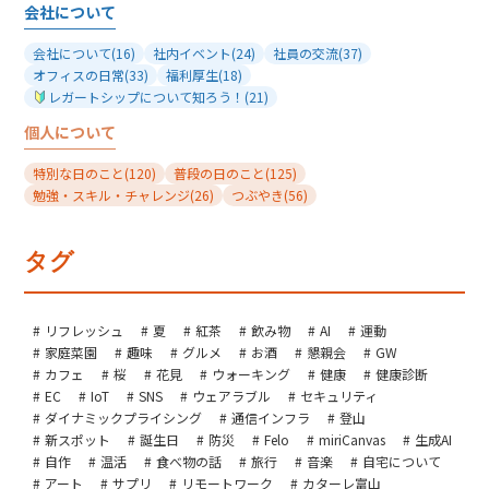
会社について
会社について
(16)
社内イベント
(24)
社員の交流
(37)
オフィスの日常
(33)
福利厚生
(18)
レガートシップについて知ろう！
(21)
個人について
特別な日のこと
(120)
普段の日のこと
(125)
勉強・スキル・チャレンジ
(26)
つぶやき
(56)
タグ
リフレッシュ
夏
紅茶
飲み物
AI
運動
家庭菜園
趣味
グルメ
お酒
懇親会
GW
カフェ
桜
花見
ウォーキング
健康
健康診断
EC
IoT
SNS
ウェアラブル
セキュリティ
ダイナミックプライシング
通信インフラ
登山
新スポット
誕生日
防災
Felo
miriCanvas
生成AI
自作
温活
食べ物の話
旅行
音楽
自宅について
アート
サプリ
リモートワーク
カターレ富山