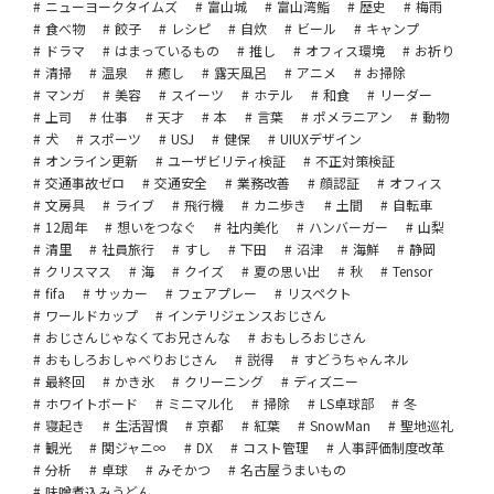
ニューヨークタイムズ
富山城
富山湾鮨
歴史
梅雨
食べ物
餃子
レシピ
自炊
ビール
キャンプ
ドラマ
はまっているもの
推し
オフィス環境
お祈り
清掃
温泉
癒し
露天風呂
アニメ
お掃除
マンガ
美容
スイーツ
ホテル
和食
リーダー
上司
仕事
天才
本
言葉
ポメラニアン
動物
犬
スポーツ
USJ
健保
UIUXデザイン
オンライン更新
ユーザビリティ検証
不正対策検証
交通事故ゼロ
交通安全
業務改善
顔認証
オフィス
文房具
ライブ
飛行機
カニ歩き
土間
自転車
12周年
想いをつなぐ
社内美化
ハンバーガー
山梨
清里
社員旅行
すし
下田
沼津
海鮮
静岡
クリスマス
海
クイズ
夏の思い出
秋
Tensor
fifa
サッカー
フェアプレー
リスペクト
ワールドカップ
インテリジェンスおじさん
おじさんじゃなくてお兄さんな
おもしろおじさん
おもしろおしゃべりおじさん
説得
すどうちゃんネル
最終回
かき氷
クリーニング
ディズニー
ホワイトボード
ミニマル化
掃除
LS卓球部
冬
寝起き
生活習慣
京都
紅葉
SnowMan
聖地巡礼
観光
関ジャニ∞
DX
コスト管理
人事評価制度改革
分析
卓球
みそかつ
名古屋うまいもの
味噌煮込みうどん