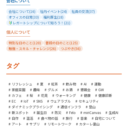
会社について
会社について
(16)
社内イベント
(24)
社員の交流
(37)
オフィスの日常
(33)
福利厚生
(18)
レガートシップについて知ろう！
(21)
個人について
特別な日のこと
(120)
普段の日のこと
(125)
勉強・スキル・チャレンジ
(26)
つぶやき
(56)
タグ
リフレッシュ
夏
紅茶
飲み物
AI
運動
家庭菜園
趣味
グルメ
お酒
懇親会
GW
カフェ
桜
花見
ウォーキング
健康
健康診断
EC
IoT
SNS
ウェアラブル
セキュリティ
ダイナミックプライシング
通信インフラ
登山
新スポット
誕生日
防災
Felo
miriCanvas
生成AI
自作
温活
食べ物の話
旅行
音楽
自宅について
アート
サプリ
リモートワーク
カターレ富山