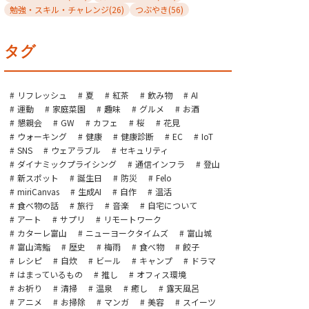
勉強・スキル・チャレンジ
(26)
つぶやき
(56)
タグ
リフレッシュ
夏
紅茶
飲み物
AI
運動
家庭菜園
趣味
グルメ
お酒
懇親会
GW
カフェ
桜
花見
ウォーキング
健康
健康診断
EC
IoT
SNS
ウェアラブル
セキュリティ
ダイナミックプライシング
通信インフラ
登山
新スポット
誕生日
防災
Felo
miriCanvas
生成AI
自作
温活
食べ物の話
旅行
音楽
自宅について
アート
サプリ
リモートワーク
カターレ富山
ニューヨークタイムズ
富山城
富山湾鮨
歴史
梅雨
食べ物
餃子
レシピ
自炊
ビール
キャンプ
ドラマ
はまっているもの
推し
オフィス環境
お祈り
清掃
温泉
癒し
露天風呂
アニメ
お掃除
マンガ
美容
スイーツ