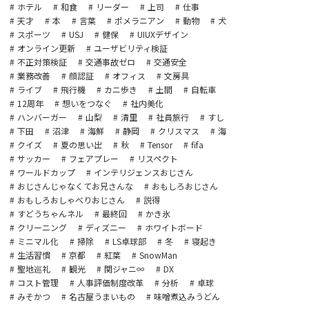
ホテル
和食
リーダー
上司
仕事
天才
本
言葉
ポメラニアン
動物
犬
スポーツ
USJ
健保
UIUXデザイン
オンライン更新
ユーザビリティ検証
不正対策検証
交通事故ゼロ
交通安全
業務改善
顔認証
オフィス
文房具
ライブ
飛行機
カニ歩き
土間
自転車
12周年
想いをつなぐ
社内美化
ハンバーガー
山梨
清里
社員旅行
すし
下田
沼津
海鮮
静岡
クリスマス
海
クイズ
夏の思い出
秋
Tensor
fifa
サッカー
フェアプレー
リスペクト
ワールドカップ
インテリジェンスおじさん
おじさんじゃなくてお兄さんな
おもしろおじさん
おもしろおしゃべりおじさん
説得
すどうちゃんネル
最終回
かき氷
クリーニング
ディズニー
ホワイトボード
ミニマル化
掃除
LS卓球部
冬
寝起き
生活習慣
京都
紅葉
SnowMan
聖地巡礼
観光
関ジャニ∞
DX
コスト管理
人事評価制度改革
分析
卓球
みそかつ
名古屋うまいもの
味噌煮込みうどん