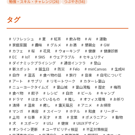
勉強・スキル・チャレンジ
(26)
つぶやき
(56)
タグ
リフレッシュ
夏
紅茶
飲み物
AI
運動
家庭菜園
趣味
グルメ
お酒
懇親会
GW
カフェ
桜
花見
ウォーキング
健康
健康診断
EC
IoT
SNS
ウェアラブル
セキュリティ
ダイナミックプライシング
通信インフラ
登山
新スポット
誕生日
防災
Felo
miriCanvas
生成AI
自作
温活
食べ物の話
旅行
音楽
自宅について
アート
サプリ
リモートワーク
カターレ富山
ニューヨークタイムズ
富山城
富山湾鮨
歴史
梅雨
食べ物
餃子
レシピ
自炊
ビール
キャンプ
ドラマ
はまっているもの
推し
オフィス環境
お祈り
清掃
温泉
癒し
露天風呂
アニメ
お掃除
マンガ
美容
スイーツ
ホテル
和食
リーダー
上司
仕事
天才
本
言葉
ポメラニアン
動物
犬
スポーツ
USJ
健保
UIUXデザイン
オンライン更新
ユーザビリティ検証
不正対策検証