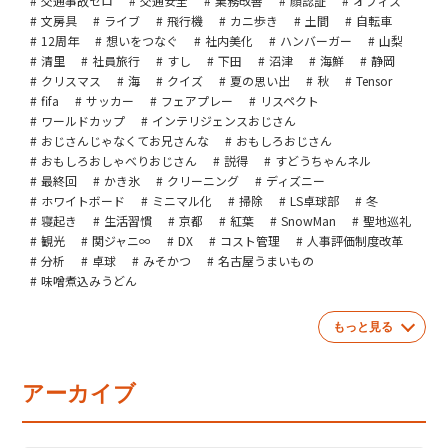
交通事故ゼロ
交通安全
業務改善
顔認証
オフィス
文房具
ライブ
飛行機
カニ歩き
土間
自転車
12周年
想いをつなぐ
社内美化
ハンバーガー
山梨
清里
社員旅行
すし
下田
沼津
海鮮
静岡
クリスマス
海
クイズ
夏の思い出
秋
Tensor
fifa
サッカー
フェアプレー
リスペクト
ワールドカップ
インテリジェンスおじさん
おじさんじゃなくてお兄さんな
おもしろおじさん
おもしろおしゃべりおじさん
説得
すどうちゃんネル
最終回
かき氷
クリーニング
ディズニー
ホワイトボード
ミニマル化
掃除
LS卓球部
冬
寝起き
生活習慣
京都
紅葉
SnowMan
聖地巡礼
観光
関ジャニ∞
DX
コスト管理
人事評価制度改革
分析
卓球
みそかつ
名古屋うまいもの
味噌煮込みうどん
もっと見る
アーカイブ