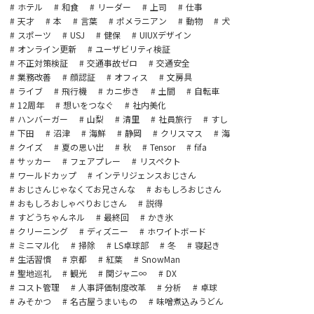
ホテル
和食
リーダー
上司
仕事
天才
本
言葉
ポメラニアン
動物
犬
スポーツ
USJ
健保
UIUXデザイン
オンライン更新
ユーザビリティ検証
不正対策検証
交通事故ゼロ
交通安全
業務改善
顔認証
オフィス
文房具
ライブ
飛行機
カニ歩き
土間
自転車
12周年
想いをつなぐ
社内美化
ハンバーガー
山梨
清里
社員旅行
すし
下田
沼津
海鮮
静岡
クリスマス
海
クイズ
夏の思い出
秋
Tensor
fifa
サッカー
フェアプレー
リスペクト
ワールドカップ
インテリジェンスおじさん
おじさんじゃなくてお兄さんな
おもしろおじさん
おもしろおしゃべりおじさん
説得
すどうちゃんネル
最終回
かき氷
クリーニング
ディズニー
ホワイトボード
ミニマル化
掃除
LS卓球部
冬
寝起き
生活習慣
京都
紅葉
SnowMan
聖地巡礼
観光
関ジャニ∞
DX
コスト管理
人事評価制度改革
分析
卓球
みそかつ
名古屋うまいもの
味噌煮込みうどん