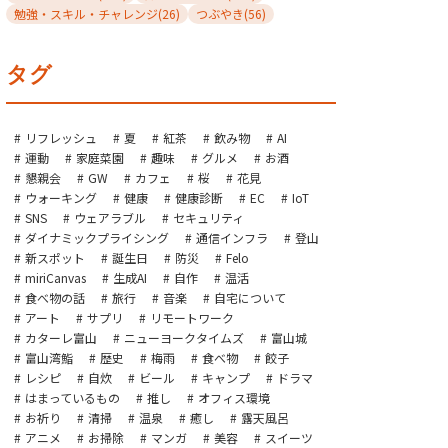
勉強・スキル・チャレンジ
(26)
つぶやき
(56)
タグ
リフレッシュ
夏
紅茶
飲み物
AI
運動
家庭菜園
趣味
グルメ
お酒
懇親会
GW
カフェ
桜
花見
ウォーキング
健康
健康診断
EC
IoT
SNS
ウェアラブル
セキュリティ
ダイナミックプライシング
通信インフラ
登山
新スポット
誕生日
防災
Felo
miriCanvas
生成AI
自作
温活
食べ物の話
旅行
音楽
自宅について
アート
サプリ
リモートワーク
カターレ富山
ニューヨークタイムズ
富山城
富山湾鮨
歴史
梅雨
食べ物
餃子
レシピ
自炊
ビール
キャンプ
ドラマ
はまっているもの
推し
オフィス環境
お祈り
清掃
温泉
癒し
露天風呂
アニメ
お掃除
マンガ
美容
スイーツ