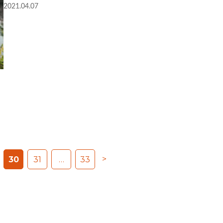
2021.04.07
>
30
31
…
33