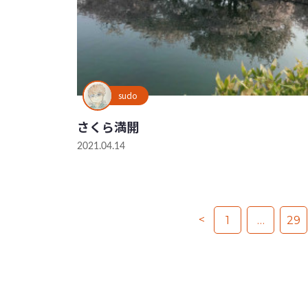
sudo
さくら満開
2021.04.14
<
1
…
29