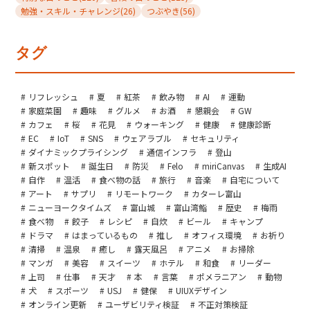
勉強・スキル・チャレンジ
(26)
つぶやき
(56)
タグ
リフレッシュ
夏
紅茶
飲み物
AI
運動
家庭菜園
趣味
グルメ
お酒
懇親会
GW
カフェ
桜
花見
ウォーキング
健康
健康診断
EC
IoT
SNS
ウェアラブル
セキュリティ
ダイナミックプライシング
通信インフラ
登山
新スポット
誕生日
防災
Felo
miriCanvas
生成AI
自作
温活
食べ物の話
旅行
音楽
自宅について
アート
サプリ
リモートワーク
カターレ富山
ニューヨークタイムズ
富山城
富山湾鮨
歴史
梅雨
食べ物
餃子
レシピ
自炊
ビール
キャンプ
ドラマ
はまっているもの
推し
オフィス環境
お祈り
清掃
温泉
癒し
露天風呂
アニメ
お掃除
マンガ
美容
スイーツ
ホテル
和食
リーダー
上司
仕事
天才
本
言葉
ポメラニアン
動物
犬
スポーツ
USJ
健保
UIUXデザイン
オンライン更新
ユーザビリティ検証
不正対策検証