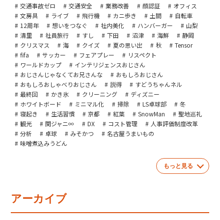
交通事故ゼロ
交通安全
業務改善
顔認証
オフィス
文房具
ライブ
飛行機
カニ歩き
土間
自転車
12周年
想いをつなぐ
社内美化
ハンバーガー
山梨
清里
社員旅行
すし
下田
沼津
海鮮
静岡
クリスマス
海
クイズ
夏の思い出
秋
Tensor
fifa
サッカー
フェアプレー
リスペクト
ワールドカップ
インテリジェンスおじさん
おじさんじゃなくてお兄さんな
おもしろおじさん
おもしろおしゃべりおじさん
説得
すどうちゃんネル
最終回
かき氷
クリーニング
ディズニー
ホワイトボード
ミニマル化
掃除
LS卓球部
冬
寝起き
生活習慣
京都
紅葉
SnowMan
聖地巡礼
観光
関ジャニ∞
DX
コスト管理
人事評価制度改革
分析
卓球
みそかつ
名古屋うまいもの
味噌煮込みうどん
もっと見る
アーカイブ