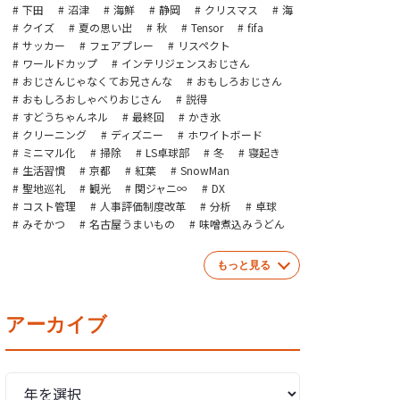
下田
沼津
海鮮
静岡
クリスマス
海
クイズ
夏の思い出
秋
Tensor
fifa
サッカー
フェアプレー
リスペクト
ワールドカップ
インテリジェンスおじさん
おじさんじゃなくてお兄さんな
おもしろおじさん
おもしろおしゃべりおじさん
説得
すどうちゃんネル
最終回
かき氷
クリーニング
ディズニー
ホワイトボード
ミニマル化
掃除
LS卓球部
冬
寝起き
生活習慣
京都
紅葉
SnowMan
聖地巡礼
観光
関ジャニ∞
DX
コスト管理
人事評価制度改革
分析
卓球
みそかつ
名古屋うまいもの
味噌煮込みうどん
もっと見る
アーカイブ