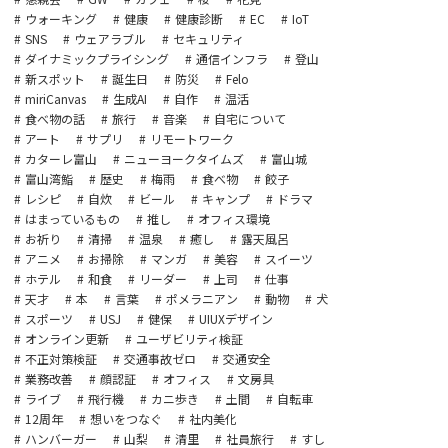
ウォーキング
健康
健康診断
EC
IoT
SNS
ウェアラブル
セキュリティ
ダイナミックプライシング
通信インフラ
登山
新スポット
誕生日
防災
Felo
miriCanvas
生成AI
自作
温活
食べ物の話
旅行
音楽
自宅について
アート
サプリ
リモートワーク
カターレ富山
ニューヨークタイムズ
富山城
富山湾鮨
歴史
梅雨
食べ物
餃子
レシピ
自炊
ビール
キャンプ
ドラマ
はまっているもの
推し
オフィス環境
お祈り
清掃
温泉
癒し
露天風呂
アニメ
お掃除
マンガ
美容
スイーツ
ホテル
和食
リーダー
上司
仕事
天才
本
言葉
ポメラニアン
動物
犬
スポーツ
USJ
健保
UIUXデザイン
オンライン更新
ユーザビリティ検証
不正対策検証
交通事故ゼロ
交通安全
業務改善
顔認証
オフィス
文房具
ライブ
飛行機
カニ歩き
土間
自転車
12周年
想いをつなぐ
社内美化
ハンバーガー
山梨
清里
社員旅行
すし