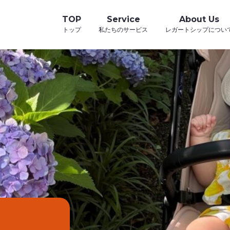
TOP
Service
About Us