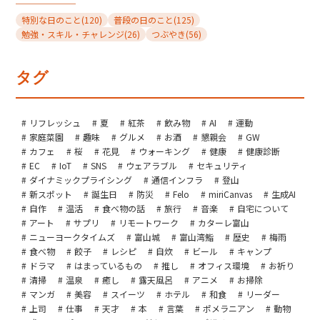
特別な日のこと
(120)
普段の日のこと
(125)
勉強・スキル・チャレンジ
(26)
つぶやき
(56)
タグ
リフレッシュ
夏
紅茶
飲み物
AI
運動
家庭菜園
趣味
グルメ
お酒
懇親会
GW
カフェ
桜
花見
ウォーキング
健康
健康診断
EC
IoT
SNS
ウェアラブル
セキュリティ
ダイナミックプライシング
通信インフラ
登山
新スポット
誕生日
防災
Felo
miriCanvas
生成AI
自作
温活
食べ物の話
旅行
音楽
自宅について
アート
サプリ
リモートワーク
カターレ富山
ニューヨークタイムズ
富山城
富山湾鮨
歴史
梅雨
食べ物
餃子
レシピ
自炊
ビール
キャンプ
ドラマ
はまっているもの
推し
オフィス環境
お祈り
清掃
温泉
癒し
露天風呂
アニメ
お掃除
マンガ
美容
スイーツ
ホテル
和食
リーダー
上司
仕事
天才
本
言葉
ポメラニアン
動物