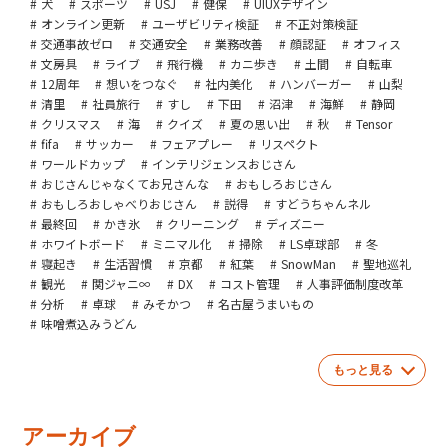
犬
スポーツ
USJ
健保
UIUXデザイン
オンライン更新
ユーザビリティ検証
不正対策検証
交通事故ゼロ
交通安全
業務改善
顔認証
オフィス
文房具
ライブ
飛行機
カニ歩き
土間
自転車
12周年
想いをつなぐ
社内美化
ハンバーガー
山梨
清里
社員旅行
すし
下田
沼津
海鮮
静岡
クリスマス
海
クイズ
夏の思い出
秋
Tensor
fifa
サッカー
フェアプレー
リスペクト
ワールドカップ
インテリジェンスおじさん
おじさんじゃなくてお兄さんな
おもしろおじさん
おもしろおしゃべりおじさん
説得
すどうちゃんネル
最終回
かき氷
クリーニング
ディズニー
ホワイトボード
ミニマル化
掃除
LS卓球部
冬
寝起き
生活習慣
京都
紅葉
SnowMan
聖地巡礼
観光
関ジャニ∞
DX
コスト管理
人事評価制度改革
分析
卓球
みそかつ
名古屋うまいもの
味噌煮込みうどん
もっと見る
アーカイブ