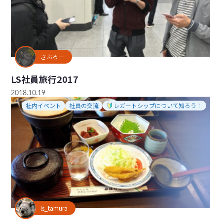
さぶろー
LS社員旅行2017
2018.10.19
社内イベント
社員の交流
レガートシップについて知ろう！
ls_tamura