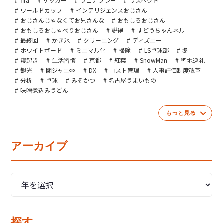
fifa
サッカー
フェアプレー
リスペクト
ワールドカップ
インテリジェンスおじさん
おじさんじゃなくてお兄さんな
おもしろおじさん
おもしろおしゃべりおじさん
説得
すどうちゃんネル
最終回
かき氷
クリーニング
ディズニー
ホワイトボード
ミニマル化
掃除
LS卓球部
冬
寝起き
生活習慣
京都
紅葉
SnowMan
聖地巡礼
観光
関ジャニ∞
DX
コスト管理
人事評価制度改革
分析
卓球
みそかつ
名古屋うまいもの
味噌煮込みうどん
もっと見る
アーカイブ
探す