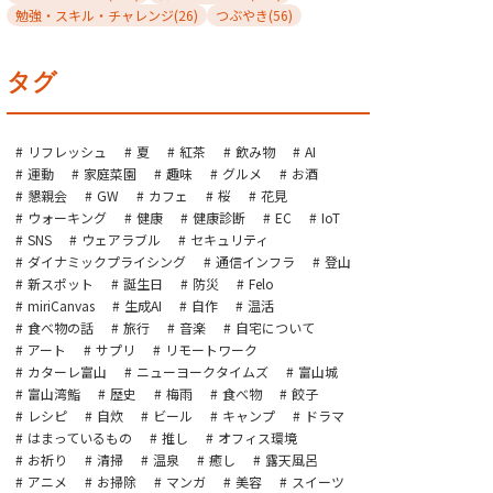
勉強・スキル・チャレンジ
(26)
つぶやき
(56)
タグ
リフレッシュ
夏
紅茶
飲み物
AI
運動
家庭菜園
趣味
グルメ
お酒
懇親会
GW
カフェ
桜
花見
ウォーキング
健康
健康診断
EC
IoT
SNS
ウェアラブル
セキュリティ
ダイナミックプライシング
通信インフラ
登山
新スポット
誕生日
防災
Felo
miriCanvas
生成AI
自作
温活
食べ物の話
旅行
音楽
自宅について
アート
サプリ
リモートワーク
カターレ富山
ニューヨークタイムズ
富山城
富山湾鮨
歴史
梅雨
食べ物
餃子
レシピ
自炊
ビール
キャンプ
ドラマ
はまっているもの
推し
オフィス環境
お祈り
清掃
温泉
癒し
露天風呂
アニメ
お掃除
マンガ
美容
スイーツ