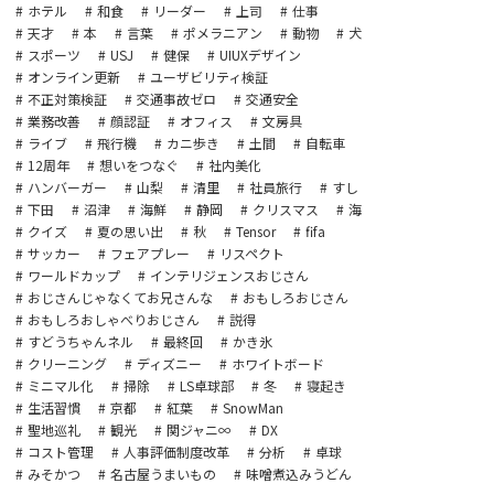
ホテル
和食
リーダー
上司
仕事
天才
本
言葉
ポメラニアン
動物
犬
スポーツ
USJ
健保
UIUXデザイン
オンライン更新
ユーザビリティ検証
不正対策検証
交通事故ゼロ
交通安全
業務改善
顔認証
オフィス
文房具
ライブ
飛行機
カニ歩き
土間
自転車
12周年
想いをつなぐ
社内美化
ハンバーガー
山梨
清里
社員旅行
すし
下田
沼津
海鮮
静岡
クリスマス
海
クイズ
夏の思い出
秋
Tensor
fifa
サッカー
フェアプレー
リスペクト
ワールドカップ
インテリジェンスおじさん
おじさんじゃなくてお兄さんな
おもしろおじさん
おもしろおしゃべりおじさん
説得
すどうちゃんネル
最終回
かき氷
クリーニング
ディズニー
ホワイトボード
ミニマル化
掃除
LS卓球部
冬
寝起き
生活習慣
京都
紅葉
SnowMan
聖地巡礼
観光
関ジャニ∞
DX
コスト管理
人事評価制度改革
分析
卓球
みそかつ
名古屋うまいもの
味噌煮込みうどん