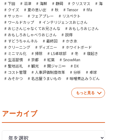
下田
沼津
海鮮
静岡
クリスマス
海
クイズ
夏の思い出
秋
Tensor
fifa
サッカー
フェアプレー
リスペクト
ワールドカップ
インテリジェンスおじさん
おじさんじゃなくてお兄さんな
おもしろおじさん
おもしろおしゃべりおじさん
説得
すどうちゃんネル
最終回
かき氷
クリーニング
ディズニー
ホワイトボード
ミニマル化
掃除
LS卓球部
冬
寝起き
生活習慣
京都
紅葉
SnowMan
聖地巡礼
観光
関ジャニ∞
DX
コスト管理
人事評価制度改革
分析
卓球
みそかつ
名古屋うまいもの
味噌煮込みうどん
もっと見る
アーカイブ