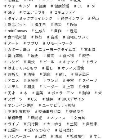
ウォーキング
健康
健康診断
EC
IoT
SNS
ウェアラブル
セキュリティ
ダイナミックプライシング
通信インフラ
登山
新スポット
誕生日
防災
Felo
miriCanvas
生成AI
自作
温活
食べ物の話
旅行
音楽
自宅について
アート
サプリ
リモートワーク
カターレ富山
ニューヨークタイムズ
富山城
富山湾鮨
歴史
梅雨
食べ物
餃子
レシピ
自炊
ビール
キャンプ
ドラマ
はまっているもの
推し
オフィス環境
お祈り
清掃
温泉
癒し
露天風呂
アニメ
お掃除
マンガ
美容
スイーツ
ホテル
和食
リーダー
上司
仕事
天才
本
言葉
ポメラニアン
動物
犬
スポーツ
USJ
健保
UIUXデザイン
オンライン更新
ユーザビリティ検証
不正対策検証
交通事故ゼロ
交通安全
業務改善
顔認証
オフィス
文房具
ライブ
飛行機
カニ歩き
土間
自転車
12周年
想いをつなぐ
社内美化
ハンバーガー
山梨
清里
社員旅行
すし