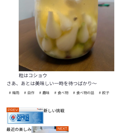
粒はコショウ
さあ、あとは美味しい一時を待つばかり～
梅雨
自作
趣味
食べ物
食べ物の話
餃子
PREV
新しい挑戦
最近の楽しみ
NEXT