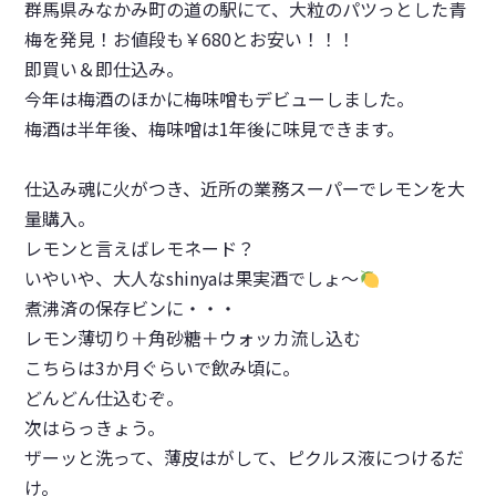
群馬県みなかみ町の道の駅にて、大粒のパツっとした青
梅を発見！お値段も￥680とお安い！！！
即買い＆即仕込み。
今年は梅酒のほかに梅味噌もデビューしました。
梅酒は半年後、梅味噌は1年後に味見できます。
仕込み魂に火がつき、近所の業務スーパーでレモンを大
量購入。
レモンと言えばレモネード？
いやいや、大人なshinyaは果実酒でしょ～
煮沸済の保存ビンに・・・
レモン薄切り＋角砂糖＋ウォッカ流し込む
こちらは3か月ぐらいで飲み頃に。
どんどん仕込むぞ。
次はらっきょう。
ザーッと洗って、薄皮はがして、ピクルス液につけるだ
け。