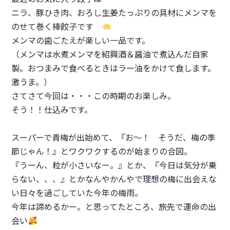
ニラ、豚ひき肉、おろし生姜たっぷりの具材にメンマを
のせて巻く棒餃子です
メンマの歯ごたえが楽しい一品です。
（メンマは水煮メンマを紹興酒＆醤油で煮込んだ自家
製。おつまみで食べるときはラー油をかけて食します。
激うま。）
さてさて今回は・・・この時期のお楽しみ。
そう！！仕込みです。
スーパーで青梅が出始めて、『お～！ そうだ、梅の季
節じゃん！』とワクワクするのが始まりの合図。
『うーん、粒が小さいなー。』とか、『今日は気分が乗
らない、、、』とかなんやかんやで理想の梅に出会えな
い日々を過ごしていた今年の梅雨。
今年は諦めるかー。と思ってたところ、旅先で運命の出
会い