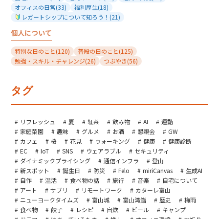
オフィスの日常
(33)
福利厚生
(18)
レガートシップについて知ろう！
(21)
個人について
特別な日のこと
(120)
普段の日のこと
(125)
勉強・スキル・チャレンジ
(26)
つぶやき
(56)
タグ
リフレッシュ
夏
紅茶
飲み物
AI
運動
家庭菜園
趣味
グルメ
お酒
懇親会
GW
カフェ
桜
花見
ウォーキング
健康
健康診断
EC
IoT
SNS
ウェアラブル
セキュリティ
ダイナミックプライシング
通信インフラ
登山
新スポット
誕生日
防災
Felo
miriCanvas
生成AI
自作
温活
食べ物の話
旅行
音楽
自宅について
アート
サプリ
リモートワーク
カターレ富山
ニューヨークタイムズ
富山城
富山湾鮨
歴史
梅雨
食べ物
餃子
レシピ
自炊
ビール
キャンプ