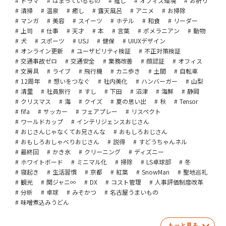
ドラマ
はまっているもの
推し
オフィス環境
お祈り
清掃
温泉
癒し
露天風呂
アニメ
お掃除
マンガ
美容
スイーツ
ホテル
和食
リーダー
上司
仕事
天才
本
言葉
ポメラニアン
動物
犬
スポーツ
USJ
健保
UIUXデザイン
オンライン更新
ユーザビリティ検証
不正対策検証
交通事故ゼロ
交通安全
業務改善
顔認証
オフィス
文房具
ライブ
飛行機
カニ歩き
土間
自転車
12周年
想いをつなぐ
社内美化
ハンバーガー
山梨
清里
社員旅行
すし
下田
沼津
海鮮
静岡
クリスマス
海
クイズ
夏の思い出
秋
Tensor
fifa
サッカー
フェアプレー
リスペクト
ワールドカップ
インテリジェンスおじさん
おじさんじゃなくてお兄さんな
おもしろおじさん
おもしろおしゃべりおじさん
説得
すどうちゃんネル
最終回
かき氷
クリーニング
ディズニー
ホワイトボード
ミニマル化
掃除
LS卓球部
冬
寝起き
生活習慣
京都
紅葉
SnowMan
聖地巡礼
観光
関ジャニ∞
DX
コスト管理
人事評価制度改革
分析
卓球
みそかつ
名古屋うまいもの
味噌煮込みうどん
もっと見る