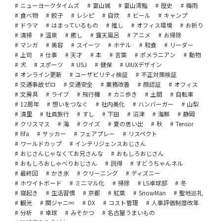
ニューヨークタイムズ
富山城
富山湾鮨
歴史
梅雨
食べ物
餃子
レシピ
自炊
ビール
キャンプ
ドラマ
はまっているもの
推し
オフィス環境
お祈り
清掃
温泉
癒し
露天風呂
アニメ
お掃除
マンガ
美容
スイーツ
ホテル
和食
リーダー
上司
仕事
天才
本
言葉
ポメラニアン
動物
犬
スポーツ
USJ
健保
UIUXデザイン
オンライン更新
ユーザビリティ検証
不正対策検証
交通事故ゼロ
交通安全
業務改善
顔認証
オフィス
文房具
ライブ
飛行機
カニ歩き
土間
自転車
12周年
想いをつなぐ
社内美化
ハンバーガー
山梨
清里
社員旅行
すし
下田
沼津
海鮮
静岡
クリスマス
海
クイズ
夏の思い出
秋
Tensor
fifa
サッカー
フェアプレー
リスペクト
ワールドカップ
インテリジェンスおじさん
おじさんじゃなくてお兄さんな
おもしろおじさん
おもしろおしゃべりおじさん
説得
すどうちゃんネル
最終回
かき氷
クリーニング
ディズニー
ホワイトボード
ミニマル化
掃除
LS卓球部
冬
寝起き
生活習慣
京都
紅葉
SnowMan
聖地巡礼
観光
関ジャニ∞
DX
コスト管理
人事評価制度改革
分析
卓球
みそかつ
名古屋うまいもの