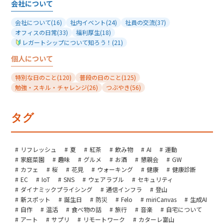
会社について
会社について
(16)
社内イベント
(24)
社員の交流
(37)
オフィスの日常
(33)
福利厚生
(18)
レガートシップについて知ろう！
(21)
個人について
特別な日のこと
(120)
普段の日のこと
(125)
勉強・スキル・チャレンジ
(26)
つぶやき
(56)
タグ
リフレッシュ
夏
紅茶
飲み物
AI
運動
家庭菜園
趣味
グルメ
お酒
懇親会
GW
カフェ
桜
花見
ウォーキング
健康
健康診断
EC
IoT
SNS
ウェアラブル
セキュリティ
ダイナミックプライシング
通信インフラ
登山
新スポット
誕生日
防災
Felo
miriCanvas
生成AI
自作
温活
食べ物の話
旅行
音楽
自宅について
アート
サプリ
リモートワーク
カターレ富山