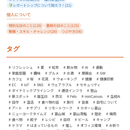
レガートシップについて知ろう！
(21)
個人について
特別な日のこと
(120)
普段の日のこと
(125)
勉強・スキル・チャレンジ
(26)
つぶやき
(56)
タグ
リフレッシュ
夏
紅茶
飲み物
AI
運動
家庭菜園
趣味
グルメ
お酒
懇親会
GW
カフェ
桜
花見
ウォーキング
健康
健康診断
EC
IoT
SNS
ウェアラブル
セキュリティ
ダイナミックプライシング
通信インフラ
登山
新スポット
誕生日
防災
Felo
miriCanvas
生成AI
自作
温活
食べ物の話
旅行
音楽
自宅について
アート
サプリ
リモートワーク
カターレ富山
ニューヨークタイムズ
富山城
富山湾鮨
歴史
梅雨
食べ物
餃子
レシピ
自炊
ビール
キャンプ
ドラマ
はまっているもの
推し
オフィス環境
お祈り