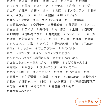
清掃
温泉
癒し
露天風呂
アニメ
お掃除
マンガ
美容
スイーツ
ホテル
和食
リーダー
上司
仕事
天才
本
言葉
ポメラニアン
動物
犬
スポーツ
USJ
健保
UIUXデザイン
オンライン更新
ユーザビリティ検証
不正対策検証
交通事故ゼロ
交通安全
業務改善
顔認証
オフィス
文房具
ライブ
飛行機
カニ歩き
土間
自転車
12周年
想いをつなぐ
社内美化
ハンバーガー
山梨
清里
社員旅行
すし
下田
沼津
海鮮
静岡
クリスマス
海
クイズ
夏の思い出
秋
Tensor
fifa
サッカー
フェアプレー
リスペクト
ワールドカップ
インテリジェンスおじさん
おじさんじゃなくてお兄さんな
おもしろおじさん
おもしろおしゃべりおじさん
説得
すどうちゃんネル
最終回
かき氷
クリーニング
ディズニー
ホワイトボード
ミニマル化
掃除
LS卓球部
冬
寝起き
生活習慣
京都
紅葉
SnowMan
聖地巡礼
観光
関ジャニ∞
DX
コスト管理
人事評価制度改革
分析
卓球
みそかつ
名古屋うまいもの
味噌煮込みうどん
もっと見る