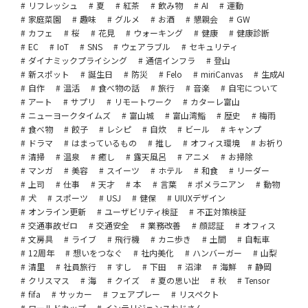
リフレッシュ
夏
紅茶
飲み物
AI
運動
家庭菜園
趣味
グルメ
お酒
懇親会
GW
カフェ
桜
花見
ウォーキング
健康
健康診断
EC
IoT
SNS
ウェアラブル
セキュリティ
ダイナミックプライシング
通信インフラ
登山
新スポット
誕生日
防災
Felo
miriCanvas
生成AI
自作
温活
食べ物の話
旅行
音楽
自宅について
アート
サプリ
リモートワーク
カターレ富山
ニューヨークタイムズ
富山城
富山湾鮨
歴史
梅雨
食べ物
餃子
レシピ
自炊
ビール
キャンプ
ドラマ
はまっているもの
推し
オフィス環境
お祈り
清掃
温泉
癒し
露天風呂
アニメ
お掃除
マンガ
美容
スイーツ
ホテル
和食
リーダー
上司
仕事
天才
本
言葉
ポメラニアン
動物
犬
スポーツ
USJ
健保
UIUXデザイン
オンライン更新
ユーザビリティ検証
不正対策検証
交通事故ゼロ
交通安全
業務改善
顔認証
オフィス
文房具
ライブ
飛行機
カニ歩き
土間
自転車
12周年
想いをつなぐ
社内美化
ハンバーガー
山梨
清里
社員旅行
すし
下田
沼津
海鮮
静岡
クリスマス
海
クイズ
夏の思い出
秋
Tensor
fifa
サッカー
フェアプレー
リスペクト
ワールドカップ
インテリジェンスおじさん