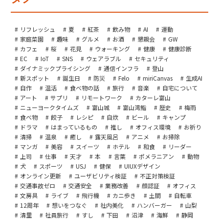
リフレッシュ
夏
紅茶
飲み物
AI
運動
家庭菜園
趣味
グルメ
お酒
懇親会
GW
カフェ
桜
花見
ウォーキング
健康
健康診断
EC
IoT
SNS
ウェアラブル
セキュリティ
ダイナミックプライシング
通信インフラ
登山
新スポット
誕生日
防災
Felo
miriCanvas
生成AI
自作
温活
食べ物の話
旅行
音楽
自宅について
アート
サプリ
リモートワーク
カターレ富山
ニューヨークタイムズ
富山城
富山湾鮨
歴史
梅雨
食べ物
餃子
レシピ
自炊
ビール
キャンプ
ドラマ
はまっているもの
推し
オフィス環境
お祈り
清掃
温泉
癒し
露天風呂
アニメ
お掃除
マンガ
美容
スイーツ
ホテル
和食
リーダー
上司
仕事
天才
本
言葉
ポメラニアン
動物
犬
スポーツ
USJ
健保
UIUXデザイン
オンライン更新
ユーザビリティ検証
不正対策検証
交通事故ゼロ
交通安全
業務改善
顔認証
オフィス
文房具
ライブ
飛行機
カニ歩き
土間
自転車
12周年
想いをつなぐ
社内美化
ハンバーガー
山梨
清里
社員旅行
すし
下田
沼津
海鮮
静岡