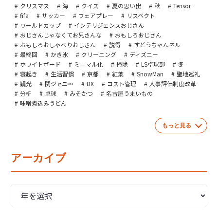
クリスマス
海
クイズ
夏の思い出
秋
Tensor
fifa
サッカー
フェアプレー
リスペクト
ワールドカップ
インテリジェンスおじさん
おじさんじゃなくてお兄さんな
おもしろおじさん
おもしろおしゃべりおじさん
説得
すどうちゃんネル
最終回
かき氷
クリーニング
ディズニー
ホワイトボード
ミニマル化
掃除
LS卓球部
冬
寝起き
生活習慣
京都
紅葉
SnowMan
聖地巡礼
観光
関ジャニ∞
DX
コスト管理
人事評価制度改革
分析
卓球
みそかつ
名古屋うまいもの
味噌煮込みうどん
もっと見る
アーカイブ