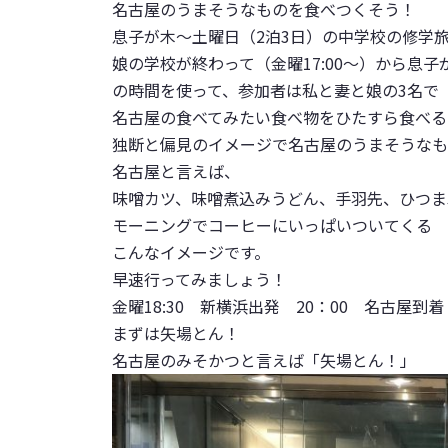
名古屋のうまそうなものを食べつくそう！
息子が木～土曜日（2泊3日）の中学校の修学
娘の学校が終わって
（金曜17:00～）から
息子
の時間を使って、参加者は私と妻と娘の3名で
名古屋の食べてみたい食べ物をひたすら食べる
独断と偏見のイメージで名古屋のうまそうなも
名古屋と言えば、
味噌カツ
、
味噌煮込みうどん
、
手羽先
、
ひつま
モーニングでコーヒーにいっぱいついてくる
こんなイメージです。
早速行ってみましょう！
金曜18:30 新横浜出発 20：00 名古屋到着
まずは
矢場とん！
名古屋のみそかつと言えば「
矢場とん！
」