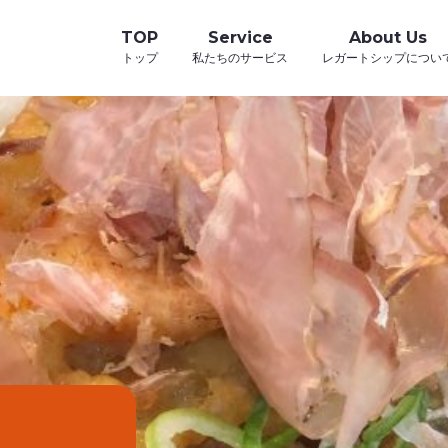
TOP
Service
About Us