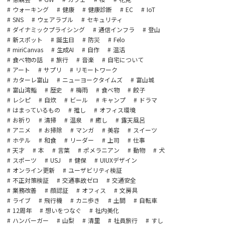
ウォーキング
健康
健康診断
EC
IoT
SNS
ウェアラブル
セキュリティ
ダイナミックプライシング
通信インフラ
登山
新スポット
誕生日
防災
Felo
miriCanvas
生成AI
自作
温活
食べ物の話
旅行
音楽
自宅について
アート
サプリ
リモートワーク
カターレ富山
ニューヨークタイムズ
富山城
富山湾鮨
歴史
梅雨
食べ物
餃子
レシピ
自炊
ビール
キャンプ
ドラマ
はまっているもの
推し
オフィス環境
お祈り
清掃
温泉
癒し
露天風呂
アニメ
お掃除
マンガ
美容
スイーツ
ホテル
和食
リーダー
上司
仕事
天才
本
言葉
ポメラニアン
動物
犬
スポーツ
USJ
健保
UIUXデザイン
オンライン更新
ユーザビリティ検証
不正対策検証
交通事故ゼロ
交通安全
業務改善
顔認証
オフィス
文房具
ライブ
飛行機
カニ歩き
土間
自転車
12周年
想いをつなぐ
社内美化
ハンバーガー
山梨
清里
社員旅行
すし