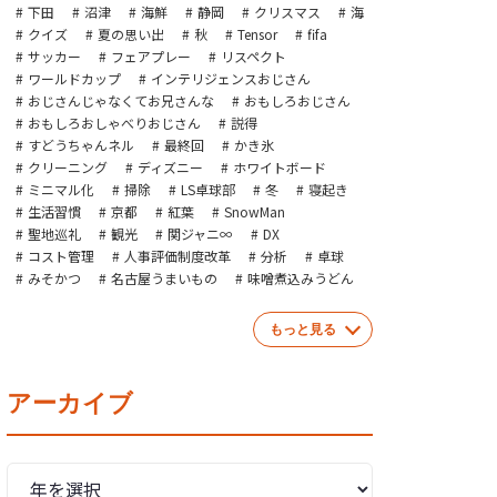
下田
沼津
海鮮
静岡
クリスマス
海
クイズ
夏の思い出
秋
Tensor
fifa
サッカー
フェアプレー
リスペクト
ワールドカップ
インテリジェンスおじさん
おじさんじゃなくてお兄さんな
おもしろおじさん
おもしろおしゃべりおじさん
説得
すどうちゃんネル
最終回
かき氷
クリーニング
ディズニー
ホワイトボード
ミニマル化
掃除
LS卓球部
冬
寝起き
生活習慣
京都
紅葉
SnowMan
聖地巡礼
観光
関ジャニ∞
DX
コスト管理
人事評価制度改革
分析
卓球
みそかつ
名古屋うまいもの
味噌煮込みうどん
もっと見る
アーカイブ