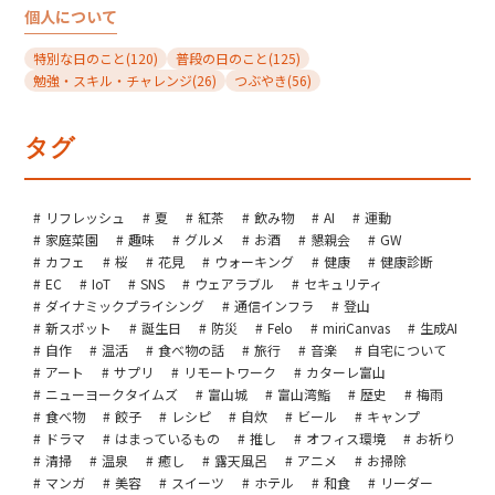
個人について
特別な日のこと
(120)
普段の日のこと
(125)
勉強・スキル・チャレンジ
(26)
つぶやき
(56)
タグ
リフレッシュ
夏
紅茶
飲み物
AI
運動
家庭菜園
趣味
グルメ
お酒
懇親会
GW
カフェ
桜
花見
ウォーキング
健康
健康診断
EC
IoT
SNS
ウェアラブル
セキュリティ
ダイナミックプライシング
通信インフラ
登山
新スポット
誕生日
防災
Felo
miriCanvas
生成AI
自作
温活
食べ物の話
旅行
音楽
自宅について
アート
サプリ
リモートワーク
カターレ富山
ニューヨークタイムズ
富山城
富山湾鮨
歴史
梅雨
食べ物
餃子
レシピ
自炊
ビール
キャンプ
ドラマ
はまっているもの
推し
オフィス環境
お祈り
清掃
温泉
癒し
露天風呂
アニメ
お掃除
マンガ
美容
スイーツ
ホテル
和食
リーダー