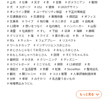
上司
仕事
天才
本
言葉
ポメラニアン
動物
犬
スポーツ
USJ
健保
UIUXデザイン
オンライン更新
ユーザビリティ検証
不正対策検証
交通事故ゼロ
交通安全
業務改善
顔認証
オフィス
文房具
ライブ
飛行機
カニ歩き
土間
自転車
12周年
想いをつなぐ
社内美化
ハンバーガー
山梨
清里
社員旅行
すし
下田
沼津
海鮮
静岡
クリスマス
海
クイズ
夏の思い出
秋
Tensor
fifa
サッカー
フェアプレー
リスペクト
ワールドカップ
インテリジェンスおじさん
おじさんじゃなくてお兄さんな
おもしろおじさん
おもしろおしゃべりおじさん
説得
すどうちゃんネル
最終回
かき氷
クリーニング
ディズニー
ホワイトボード
ミニマル化
掃除
LS卓球部
冬
寝起き
生活習慣
京都
紅葉
SnowMan
聖地巡礼
観光
関ジャニ∞
DX
コスト管理
人事評価制度改革
分析
卓球
みそかつ
名古屋うまいもの
味噌煮込みうどん
もっと見る