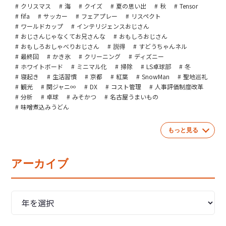
クリスマス
海
クイズ
夏の思い出
秋
Tensor
fifa
サッカー
フェアプレー
リスペクト
ワールドカップ
インテリジェンスおじさん
おじさんじゃなくてお兄さんな
おもしろおじさん
おもしろおしゃべりおじさん
説得
すどうちゃんネル
最終回
かき氷
クリーニング
ディズニー
ホワイトボード
ミニマル化
掃除
LS卓球部
冬
寝起き
生活習慣
京都
紅葉
SnowMan
聖地巡礼
観光
関ジャニ∞
DX
コスト管理
人事評価制度改革
分析
卓球
みそかつ
名古屋うまいもの
味噌煮込みうどん
もっと見る
アーカイブ