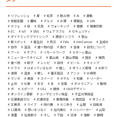
リフレッシュ
夏
紅茶
飲み物
AI
運動
家庭菜園
趣味
グルメ
お酒
懇親会
GW
カフェ
桜
花見
ウォーキング
健康
健康診断
EC
IoT
SNS
ウェアラブル
セキュリティ
ダイナミックプライシング
通信インフラ
登山
新スポット
誕生日
防災
Felo
miriCanvas
生成AI
自作
温活
食べ物の話
旅行
音楽
自宅について
アート
サプリ
リモートワーク
カターレ富山
ニューヨークタイムズ
富山城
富山湾鮨
歴史
梅雨
食べ物
餃子
レシピ
自炊
ビール
キャンプ
ドラマ
はまっているもの
推し
オフィス環境
お祈り
清掃
温泉
癒し
露天風呂
アニメ
お掃除
マンガ
美容
スイーツ
ホテル
和食
リーダー
上司
仕事
天才
本
言葉
ポメラニアン
動物
犬
スポーツ
USJ
健保
UIUXデザイン
オンライン更新
ユーザビリティ検証
不正対策検証
交通事故ゼロ
交通安全
業務改善
顔認証
オフィス
文房具
ライブ
飛行機
カニ歩き
土間
自転車
12周年
想いをつなぐ
社内美化
ハンバーガー
山梨
清里
社員旅行
すし
下田
沼津
海鮮
静岡