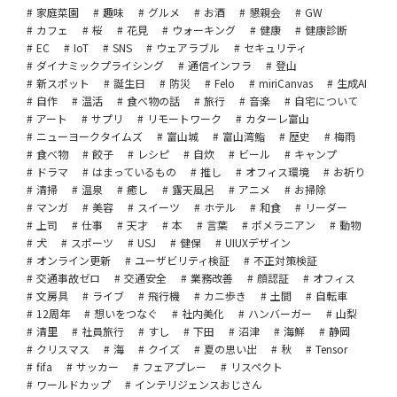
家庭菜園
趣味
グルメ
お酒
懇親会
GW
カフェ
桜
花見
ウォーキング
健康
健康診断
EC
IoT
SNS
ウェアラブル
セキュリティ
ダイナミックプライシング
通信インフラ
登山
新スポット
誕生日
防災
Felo
miriCanvas
生成AI
自作
温活
食べ物の話
旅行
音楽
自宅について
アート
サプリ
リモートワーク
カターレ富山
ニューヨークタイムズ
富山城
富山湾鮨
歴史
梅雨
食べ物
餃子
レシピ
自炊
ビール
キャンプ
ドラマ
はまっているもの
推し
オフィス環境
お祈り
清掃
温泉
癒し
露天風呂
アニメ
お掃除
マンガ
美容
スイーツ
ホテル
和食
リーダー
上司
仕事
天才
本
言葉
ポメラニアン
動物
犬
スポーツ
USJ
健保
UIUXデザイン
オンライン更新
ユーザビリティ検証
不正対策検証
交通事故ゼロ
交通安全
業務改善
顔認証
オフィス
文房具
ライブ
飛行機
カニ歩き
土間
自転車
12周年
想いをつなぐ
社内美化
ハンバーガー
山梨
清里
社員旅行
すし
下田
沼津
海鮮
静岡
クリスマス
海
クイズ
夏の思い出
秋
Tensor
fifa
サッカー
フェアプレー
リスペクト
ワールドカップ
インテリジェンスおじさん