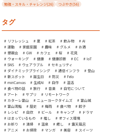
勉強・スキル・チャレンジ
(26)
つぶやき
(56)
タグ
リフレッシュ
夏
紅茶
飲み物
AI
運動
家庭菜園
趣味
グルメ
お酒
懇親会
GW
カフェ
桜
花見
ウォーキング
健康
健康診断
EC
IoT
SNS
ウェアラブル
セキュリティ
ダイナミックプライシング
通信インフラ
登山
新スポット
誕生日
防災
Felo
miriCanvas
生成AI
自作
温活
食べ物の話
旅行
音楽
自宅について
アート
サプリ
リモートワーク
カターレ富山
ニューヨークタイムズ
富山城
富山湾鮨
歴史
梅雨
食べ物
餃子
レシピ
自炊
ビール
キャンプ
ドラマ
はまっているもの
推し
オフィス環境
お祈り
清掃
温泉
癒し
露天風呂
アニメ
お掃除
マンガ
美容
スイーツ