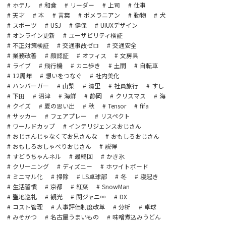
ホテル
和食
リーダー
上司
仕事
天才
本
言葉
ポメラニアン
動物
犬
スポーツ
USJ
健保
UIUXデザイン
オンライン更新
ユーザビリティ検証
不正対策検証
交通事故ゼロ
交通安全
業務改善
顔認証
オフィス
文房具
ライブ
飛行機
カニ歩き
土間
自転車
12周年
想いをつなぐ
社内美化
ハンバーガー
山梨
清里
社員旅行
すし
下田
沼津
海鮮
静岡
クリスマス
海
クイズ
夏の思い出
秋
Tensor
fifa
サッカー
フェアプレー
リスペクト
ワールドカップ
インテリジェンスおじさん
おじさんじゃなくてお兄さんな
おもしろおじさん
おもしろおしゃべりおじさん
説得
すどうちゃんネル
最終回
かき氷
クリーニング
ディズニー
ホワイトボード
ミニマル化
掃除
LS卓球部
冬
寝起き
生活習慣
京都
紅葉
SnowMan
聖地巡礼
観光
関ジャニ∞
DX
コスト管理
人事評価制度改革
分析
卓球
みそかつ
名古屋うまいもの
味噌煮込みうどん