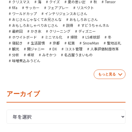
クリスマス
海
クイズ
夏の思い出
秋
Tensor
fifa
サッカー
フェアプレー
リスペクト
ワールドカップ
インテリジェンスおじさん
おじさんじゃなくてお兄さんな
おもしろおじさん
おもしろおしゃべりおじさん
説得
すどうちゃんネル
最終回
かき氷
クリーニング
ディズニー
ホワイトボード
ミニマル化
掃除
LS卓球部
冬
寝起き
生活習慣
京都
紅葉
SnowMan
聖地巡礼
観光
関ジャニ∞
DX
コスト管理
人事評価制度改革
分析
卓球
みそかつ
名古屋うまいもの
味噌煮込みうどん
もっと見る
アーカイブ