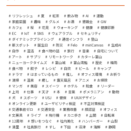
リフレッシュ
夏
紅茶
飲み物
AI
運動
家庭菜園
趣味
グルメ
お酒
懇親会
GW
カフェ
桜
花見
ウォーキング
健康
健康診断
EC
IoT
SNS
ウェアラブル
セキュリティ
ダイナミックプライシング
通信インフラ
登山
新スポット
誕生日
防災
Felo
miriCanvas
生成AI
自作
温活
食べ物の話
旅行
音楽
自宅について
アート
サプリ
リモートワーク
カターレ富山
ニューヨークタイムズ
富山城
富山湾鮨
歴史
梅雨
食べ物
餃子
レシピ
自炊
ビール
キャンプ
ドラマ
はまっているもの
推し
オフィス環境
お祈り
清掃
温泉
癒し
露天風呂
アニメ
お掃除
マンガ
美容
スイーツ
ホテル
和食
リーダー
上司
仕事
天才
本
言葉
ポメラニアン
動物
犬
スポーツ
USJ
健保
UIUXデザイン
オンライン更新
ユーザビリティ検証
不正対策検証
交通事故ゼロ
交通安全
業務改善
顔認証
オフィス
文房具
ライブ
飛行機
カニ歩き
土間
自転車
12周年
想いをつなぐ
社内美化
ハンバーガー
山梨
清里
社員旅行
すし
下田
沼津
海鮮
静岡