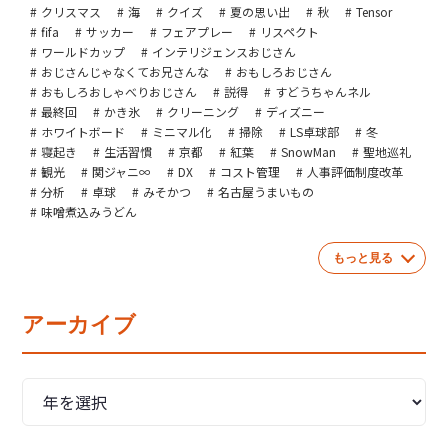
クリスマス
海
クイズ
夏の思い出
秋
Tensor
fifa
サッカー
フェアプレー
リスペクト
ワールドカップ
インテリジェンスおじさん
おじさんじゃなくてお兄さんな
おもしろおじさん
おもしろおしゃべりおじさん
説得
すどうちゃんネル
最終回
かき氷
クリーニング
ディズニー
ホワイトボード
ミニマル化
掃除
LS卓球部
冬
寝起き
生活習慣
京都
紅葉
SnowMan
聖地巡礼
観光
関ジャニ∞
DX
コスト管理
人事評価制度改革
分析
卓球
みそかつ
名古屋うまいもの
味噌煮込みうどん
もっと見る
アーカイブ