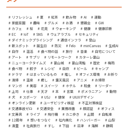
リフレッシュ
夏
紅茶
飲み物
AI
運動
家庭菜園
趣味
グルメ
お酒
懇親会
GW
カフェ
桜
花見
ウォーキング
健康
健康診断
EC
IoT
SNS
ウェアラブル
セキュリティ
ダイナミックプライシング
通信インフラ
登山
新スポット
誕生日
防災
Felo
miriCanvas
生成AI
自作
温活
食べ物の話
旅行
音楽
自宅について
アート
サプリ
リモートワーク
カターレ富山
ニューヨークタイムズ
富山城
富山湾鮨
歴史
梅雨
食べ物
餃子
レシピ
自炊
ビール
キャンプ
ドラマ
はまっているもの
推し
オフィス環境
お祈り
清掃
温泉
癒し
露天風呂
アニメ
お掃除
マンガ
美容
スイーツ
ホテル
和食
リーダー
上司
仕事
天才
本
言葉
ポメラニアン
動物
犬
スポーツ
USJ
健保
UIUXデザイン
オンライン更新
ユーザビリティ検証
不正対策検証
交通事故ゼロ
交通安全
業務改善
顔認証
オフィス
文房具
ライブ
飛行機
カニ歩き
土間
自転車
12周年
想いをつなぐ
社内美化
ハンバーガー
山梨
清里
社員旅行
すし
下田
沼津
海鮮
静岡