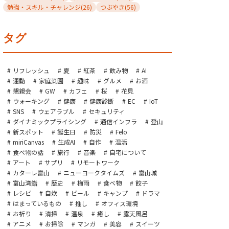
勉強・スキル・チャレンジ
(26)
つぶやき
(56)
タグ
リフレッシュ
夏
紅茶
飲み物
AI
運動
家庭菜園
趣味
グルメ
お酒
懇親会
GW
カフェ
桜
花見
ウォーキング
健康
健康診断
EC
IoT
SNS
ウェアラブル
セキュリティ
ダイナミックプライシング
通信インフラ
登山
新スポット
誕生日
防災
Felo
miriCanvas
生成AI
自作
温活
食べ物の話
旅行
音楽
自宅について
アート
サプリ
リモートワーク
カターレ富山
ニューヨークタイムズ
富山城
富山湾鮨
歴史
梅雨
食べ物
餃子
レシピ
自炊
ビール
キャンプ
ドラマ
はまっているもの
推し
オフィス環境
お祈り
清掃
温泉
癒し
露天風呂
アニメ
お掃除
マンガ
美容
スイーツ