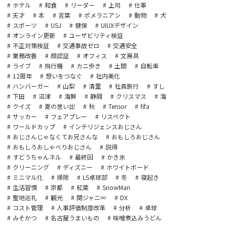
ホテル
和食
リーダー
上司
仕事
天才
本
言葉
ポメラニアン
動物
犬
スポーツ
USJ
健保
UIUXデザイン
オンライン更新
ユーザビリティ検証
不正対策検証
交通事故ゼロ
交通安全
業務改善
顔認証
オフィス
文房具
ライブ
飛行機
カニ歩き
土間
自転車
12周年
想いをつなぐ
社内美化
ハンバーガー
山梨
清里
社員旅行
すし
下田
沼津
海鮮
静岡
クリスマス
海
クイズ
夏の思い出
秋
Tensor
fifa
サッカー
フェアプレー
リスペクト
ワールドカップ
インテリジェンスおじさん
おじさんじゃなくてお兄さんな
おもしろおじさん
おもしろおしゃべりおじさん
説得
すどうちゃんネル
最終回
かき氷
クリーニング
ディズニー
ホワイトボード
ミニマル化
掃除
LS卓球部
冬
寝起き
生活習慣
京都
紅葉
SnowMan
聖地巡礼
観光
関ジャニ∞
DX
コスト管理
人事評価制度改革
分析
卓球
みそかつ
名古屋うまいもの
味噌煮込みうどん