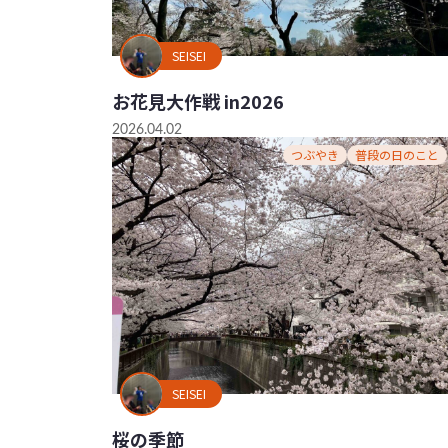
SEISEI
お花見大作戦 in2026
2026.04.02
つぶやき
普段の日のこと
SEISEI
桜の季節