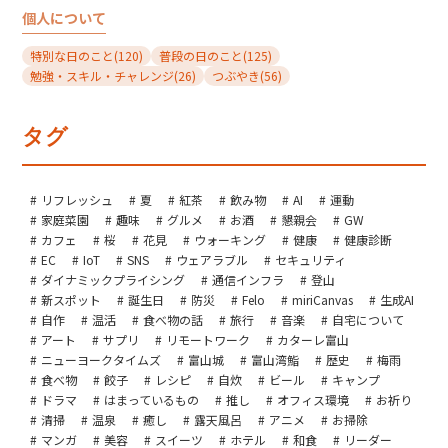
個人について
特別な日のこと
(120)
普段の日のこと
(125)
勉強・スキル・チャレンジ
(26)
つぶやき
(56)
タグ
リフレッシュ
夏
紅茶
飲み物
AI
運動
家庭菜園
趣味
グルメ
お酒
懇親会
GW
カフェ
桜
花見
ウォーキング
健康
健康診断
EC
IoT
SNS
ウェアラブル
セキュリティ
ダイナミックプライシング
通信インフラ
登山
新スポット
誕生日
防災
Felo
miriCanvas
生成AI
自作
温活
食べ物の話
旅行
音楽
自宅について
アート
サプリ
リモートワーク
カターレ富山
ニューヨークタイムズ
富山城
富山湾鮨
歴史
梅雨
食べ物
餃子
レシピ
自炊
ビール
キャンプ
ドラマ
はまっているもの
推し
オフィス環境
お祈り
清掃
温泉
癒し
露天風呂
アニメ
お掃除
マンガ
美容
スイーツ
ホテル
和食
リーダー