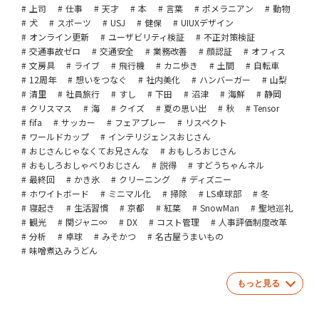
上司
仕事
天才
本
言葉
ポメラニアン
動物
犬
スポーツ
USJ
健保
UIUXデザイン
オンライン更新
ユーザビリティ検証
不正対策検証
交通事故ゼロ
交通安全
業務改善
顔認証
オフィス
文房具
ライブ
飛行機
カニ歩き
土間
自転車
12周年
想いをつなぐ
社内美化
ハンバーガー
山梨
清里
社員旅行
すし
下田
沼津
海鮮
静岡
クリスマス
海
クイズ
夏の思い出
秋
Tensor
fifa
サッカー
フェアプレー
リスペクト
ワールドカップ
インテリジェンスおじさん
おじさんじゃなくてお兄さんな
おもしろおじさん
おもしろおしゃべりおじさん
説得
すどうちゃんネル
最終回
かき氷
クリーニング
ディズニー
ホワイトボード
ミニマル化
掃除
LS卓球部
冬
寝起き
生活習慣
京都
紅葉
SnowMan
聖地巡礼
観光
関ジャニ∞
DX
コスト管理
人事評価制度改革
分析
卓球
みそかつ
名古屋うまいもの
味噌煮込みうどん
もっと見る