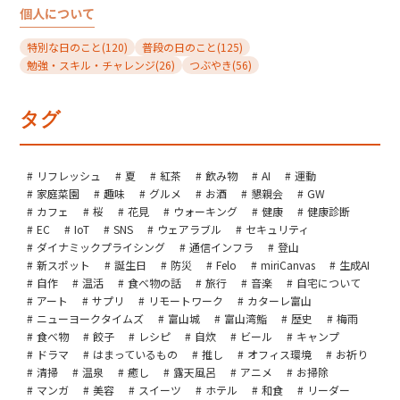
個人について
特別な日のこと
(120)
普段の日のこと
(125)
勉強・スキル・チャレンジ
(26)
つぶやき
(56)
タグ
リフレッシュ
夏
紅茶
飲み物
AI
運動
家庭菜園
趣味
グルメ
お酒
懇親会
GW
カフェ
桜
花見
ウォーキング
健康
健康診断
EC
IoT
SNS
ウェアラブル
セキュリティ
ダイナミックプライシング
通信インフラ
登山
新スポット
誕生日
防災
Felo
miriCanvas
生成AI
自作
温活
食べ物の話
旅行
音楽
自宅について
アート
サプリ
リモートワーク
カターレ富山
ニューヨークタイムズ
富山城
富山湾鮨
歴史
梅雨
食べ物
餃子
レシピ
自炊
ビール
キャンプ
ドラマ
はまっているもの
推し
オフィス環境
お祈り
清掃
温泉
癒し
露天風呂
アニメ
お掃除
マンガ
美容
スイーツ
ホテル
和食
リーダー