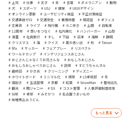
上司
仕事
天才
本
言葉
ポメラニアン
動物
犬
スポーツ
USJ
健保
UIUXデザイン
オンライン更新
ユーザビリティ検証
不正対策検証
交通事故ゼロ
交通安全
業務改善
顔認証
オフィス
文房具
ライブ
飛行機
カニ歩き
土間
自転車
12周年
想いをつなぐ
社内美化
ハンバーガー
山梨
清里
社員旅行
すし
下田
沼津
海鮮
静岡
クリスマス
海
クイズ
夏の思い出
秋
Tensor
fifa
サッカー
フェアプレー
リスペクト
ワールドカップ
インテリジェンスおじさん
おじさんじゃなくてお兄さんな
おもしろおじさん
おもしろおしゃべりおじさん
説得
すどうちゃんネル
最終回
かき氷
クリーニング
ディズニー
ホワイトボード
ミニマル化
掃除
LS卓球部
冬
寝起き
生活習慣
京都
紅葉
SnowMan
聖地巡礼
観光
関ジャニ∞
DX
コスト管理
人事評価制度改革
分析
卓球
みそかつ
名古屋うまいもの
味噌煮込みうどん
もっと見る