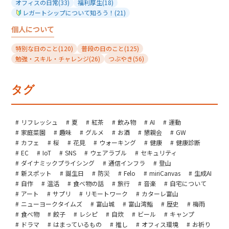
オフィスの日常
(33)
福利厚生
(18)
レガートシップについて知ろう！
(21)
個人について
特別な日のこと
(120)
普段の日のこと
(125)
勉強・スキル・チャレンジ
(26)
つぶやき
(56)
タグ
リフレッシュ
夏
紅茶
飲み物
AI
運動
家庭菜園
趣味
グルメ
お酒
懇親会
GW
カフェ
桜
花見
ウォーキング
健康
健康診断
EC
IoT
SNS
ウェアラブル
セキュリティ
ダイナミックプライシング
通信インフラ
登山
新スポット
誕生日
防災
Felo
miriCanvas
生成AI
自作
温活
食べ物の話
旅行
音楽
自宅について
アート
サプリ
リモートワーク
カターレ富山
ニューヨークタイムズ
富山城
富山湾鮨
歴史
梅雨
食べ物
餃子
レシピ
自炊
ビール
キャンプ
ドラマ
はまっているもの
推し
オフィス環境
お祈り