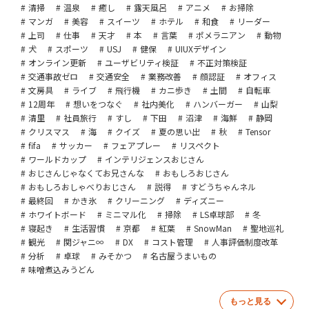
清掃
温泉
癒し
露天風呂
アニメ
お掃除
マンガ
美容
スイーツ
ホテル
和食
リーダー
上司
仕事
天才
本
言葉
ポメラニアン
動物
犬
スポーツ
USJ
健保
UIUXデザイン
オンライン更新
ユーザビリティ検証
不正対策検証
交通事故ゼロ
交通安全
業務改善
顔認証
オフィス
文房具
ライブ
飛行機
カニ歩き
土間
自転車
12周年
想いをつなぐ
社内美化
ハンバーガー
山梨
清里
社員旅行
すし
下田
沼津
海鮮
静岡
クリスマス
海
クイズ
夏の思い出
秋
Tensor
fifa
サッカー
フェアプレー
リスペクト
ワールドカップ
インテリジェンスおじさん
おじさんじゃなくてお兄さんな
おもしろおじさん
おもしろおしゃべりおじさん
説得
すどうちゃんネル
最終回
かき氷
クリーニング
ディズニー
ホワイトボード
ミニマル化
掃除
LS卓球部
冬
寝起き
生活習慣
京都
紅葉
SnowMan
聖地巡礼
観光
関ジャニ∞
DX
コスト管理
人事評価制度改革
分析
卓球
みそかつ
名古屋うまいもの
味噌煮込みうどん
もっと見る